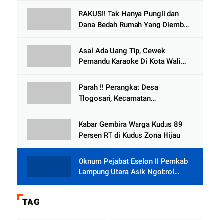
Meninggal Dunia
RAKUS!! Tak Hanya Pungli dan
Dana Bedah Rumah Yang Diembat,
, Perangkat Desa Tlogosari,
Tlogowungu, di Duga
Asal Ada Uang Tip, Cewek
Selewengkan Bantuan Mushola
Pemandu Karaoke Di Kota Wali
Bersedia Bugil
Parah !! Perangkat Desa
Tlogosari, Kecamatan
Tlogowungu, Embat Dana Bedah
Rumah dari BAZNAS
Kabar Gembira Warga Kudus 89
Persen RT di Kudus Zona Hijau
Oknum Pejabat Eselon II Pemkab
Lampung Utara Asik Ngobrol
Dengan Teman Kencan Wanitanya
di Dalam Mobil Dinas
TAG