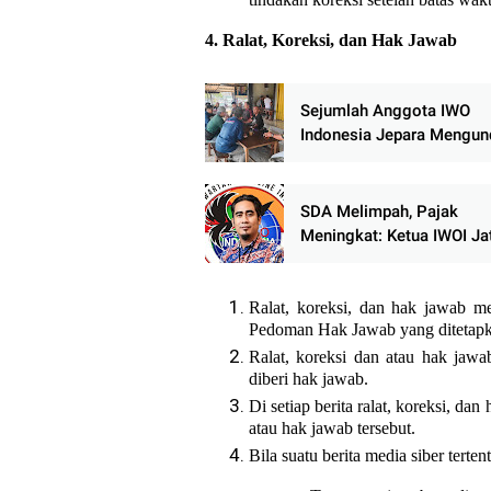
4. Ralat, Koreksi, dan Hak Jawab
Sejumlah Anggota IWO
Indonesia Jepara Mengun
Diri, Soroti Pola Kepemi
dan Pengambilan Kebijak
SDA Melimpah, Pajak
Meningkat: Ketua IWOI Ja
Pertanyakan Arah Pengel
Kekayaan Negara
Ralat, koreksi, dan hak jawab m
Pedoman Hak Jawab yang ditetap
Ralat, koreksi dan atau hak jawab
diberi hak jawab.
Di setiap berita ralat, koreksi, d
atau hak jawab tersebut.
Bila suatu berita media siber terte