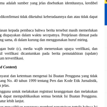
ma adalah sumber yang jelas disebutkan identitasnya, kredibel
dikonfirmasi tidak diketahui keberadaannya dan atau tidak dapat
asan kepada pembaca bahwa berita tersebut masih memerlukan
yang diupayakan dalam waktu secepatnya. Penjelasan dimuat pada
yang sama, di dalam kurung dan menggunakan huruf miring.
ngan butir (c), media wajib meneruskan upaya verifikasi, dan
asil verifikasi dicantumkan pada berita pemutakhiran (update)
m terverifikasi.
d Content
)
syarat dan ketentuan mengenai Isi Buatan Pengguna yang tidak
ng No. 40 tahun 1999 tentang Pers dan Kode Etik Jurnalistik,
 jelas.
engguna untuk melakukan registrasi keanggotaan dan melakukan
ntuk dapat mempublikasikan semua bentuk Isi Buatan Pengguna.
tur lebih lanjut.
iber mewajibkan pengguna memberi persetujuan tertulis bahwa Isi