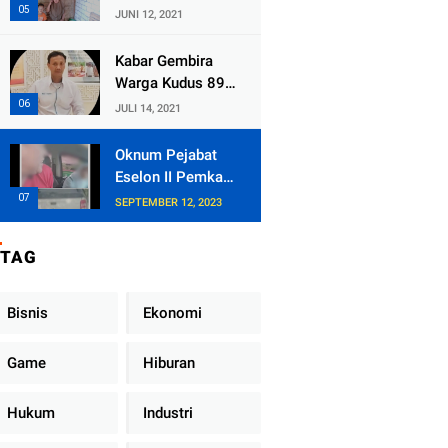
Kecamatan
JUNI 12, 2021
Tlogowungu,
Embat Dana Bedah
Kabar Gembira
Rumah dari
Warga Kudus 89
BAZNAS
Persen RT di
JULI 14, 2021
Kudus Zona Hijau
Oknum Pejabat
Eselon II Pemkab
Lampung Utara
SEPTEMBER 12, 2023
Asik Ngobrol
Dengan Teman
TAG
Kencan Wanitanya
di Dalam Mobil
Dinas
Bisnis
Ekonomi
Game
Hiburan
Hukum
Industri