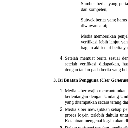
Sumber berita yang perta
dan kompeten;
Subyek berita yang harus 
diwawancarai;
Media memberikan penjel
verifikasi lebih lanjut 
bagian akhir dari berita 
Setelah memuat berita sesuai de
setelah verifikasi didapatkan, h
dengan tautan pada berita yang belu
3. Isi Buatan Pengguna (
User Generate
Media siber wajib mencantumkan 
bertentangan dengan Undang-Unda
yang ditempatkan secara terang dan
Media siber mewajibkan setiap p
proses log-in terlebih dahulu u
Ketentuan mengenai log-in akan dia
Dalam registrasi tersebut, media s