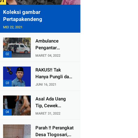
Koleksi gambar
Pertapakendeng
MEI 22, 2021
Ambulance
Pengantar
Jenazah Kepala
MARET 04, 2022
Desa Sukolilo
Mengalami
RAKUS!! Tak
Kecelakaan
Hanya Pungli dan
Dikabarkan Satu
Dana Bedah
JUNI 16, 2021
Lagi Meninggal
Rumah Yang
Dunia
Diembat, ,
Asal Ada Uang
Perangkat Desa
Tip, Cewek
Tlogosari,
Pemandu Karaoke
MARET 31, 2022
Tlogowungu, di
Di Kota Wali
Duga
Bersedia Bugil
Parah !! Perangkat
Selewengkan
Desa Tlogosari,
Bantuan Mushola