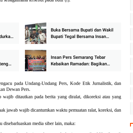
Buka Bersama Bupati dan Wakil
durkan
Bupati Tegal Bersama Insan
mpinan
Media dan Organisasi
an
Masyarakat
Insan Pers Semarang Tebar
teng
Kebaikan Ramadan: Bagikan
olaan
Takjil Gratis, Tutup dengan Buka
Puasa Bersama
engacu pada Undang-Undang Pers, Kode Etik Jurnalistik, dan
kan Dewan Pers.
 wajib ditautkan pada berita yang diralat, dikoreksi atau yang
an hak jawab wajib dicantumkan waktu pemuatan ralat, koreksi, dan
ntu disebarluaskan media siber lain, maka: