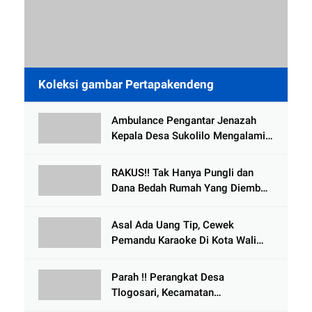
Koleksi gambar Pertapakendeng
Ambulance Pengantar Jenazah
Kepala Desa Sukolilo Mengalami
Kecelakaan Dikabarkan Satu Lagi
Meninggal Dunia
RAKUS!! Tak Hanya Pungli dan
Dana Bedah Rumah Yang Diembat,
, Perangkat Desa Tlogosari,
Tlogowungu, di Duga
Asal Ada Uang Tip, Cewek
Selewengkan Bantuan Mushola
Pemandu Karaoke Di Kota Wali
Bersedia Bugil
Parah !! Perangkat Desa
Tlogosari, Kecamatan
Tlogowungu, Embat Dana Bedah