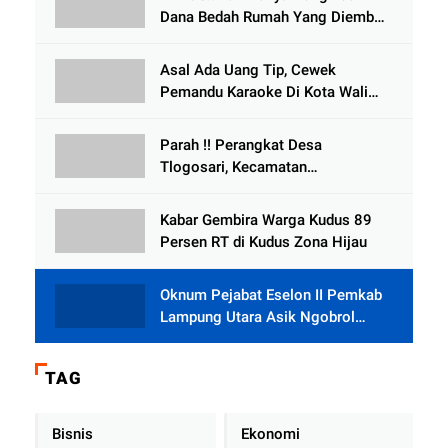
Dana Bedah Rumah Yang Diembat,
, Perangkat Desa Tlogosari,
Tlogowungu, di Duga
Asal Ada Uang Tip, Cewek
Selewengkan Bantuan Mushola
Pemandu Karaoke Di Kota Wali
Bersedia Bugil
Parah !! Perangkat Desa
Tlogosari, Kecamatan
Tlogowungu, Embat Dana Bedah
Rumah dari BAZNAS
Kabar Gembira Warga Kudus 89
Persen RT di Kudus Zona Hijau
Oknum Pejabat Eselon II Pemkab
Lampung Utara Asik Ngobrol
Dengan Teman Kencan Wanitanya
di Dalam Mobil Dinas
TAG
Bisnis
Ekonomi