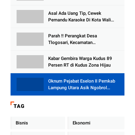
, Perangkat Desa Tlogosari,
Tlogowungu, di Duga
Asal Ada Uang Tip, Cewek
Selewengkan Bantuan Mushola
Pemandu Karaoke Di Kota Wali
Bersedia Bugil
Parah !! Perangkat Desa
Tlogosari, Kecamatan
Tlogowungu, Embat Dana Bedah
Rumah dari BAZNAS
Kabar Gembira Warga Kudus 89
Persen RT di Kudus Zona Hijau
Oknum Pejabat Eselon II Pemkab
Lampung Utara Asik Ngobrol
Dengan Teman Kencan Wanitanya
di Dalam Mobil Dinas
TAG
Bisnis
Ekonomi