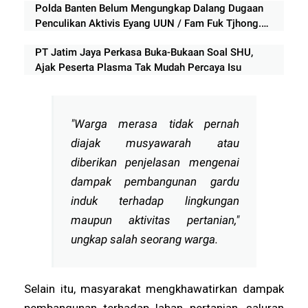
Polda Banten Belum Mengungkap Dalang Dugaan
Penculikan Aktivis Eyang UUN / Fam Fuk Tjhong.
Keberanian Polda Banten Diuji Ujar Ketum FERADI
PT Jatim Jaya Perkasa Buka-Bukaan Soal SHU,
WPI
Ajak Peserta Plasma Tak Mudah Percaya Isu
"Warga merasa tidak pernah
diajak musyawarah atau
diberikan penjelasan mengenai
dampak pembangunan gardu
induk terhadap lingkungan
maupun aktivitas pertanian,"
ungkap salah seorang warga.
Selain itu, masyarakat mengkhawatirkan dampak
pembangunan terhadap lahan pertanian, saluran