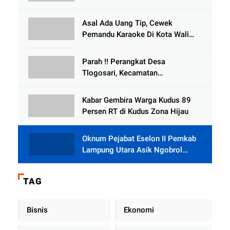
, Perangkat Desa Tlogosari,
Tlogowungu, di Duga
Asal Ada Uang Tip, Cewek
Selewengkan Bantuan Mushola
Pemandu Karaoke Di Kota Wali
Bersedia Bugil
Parah !! Perangkat Desa
Tlogosari, Kecamatan
Tlogowungu, Embat Dana Bedah
Rumah dari BAZNAS
Kabar Gembira Warga Kudus 89
Persen RT di Kudus Zona Hijau
Oknum Pejabat Eselon II Pemkab
Lampung Utara Asik Ngobrol
Dengan Teman Kencan Wanitanya
di Dalam Mobil Dinas
TAG
Bisnis
Ekonomi