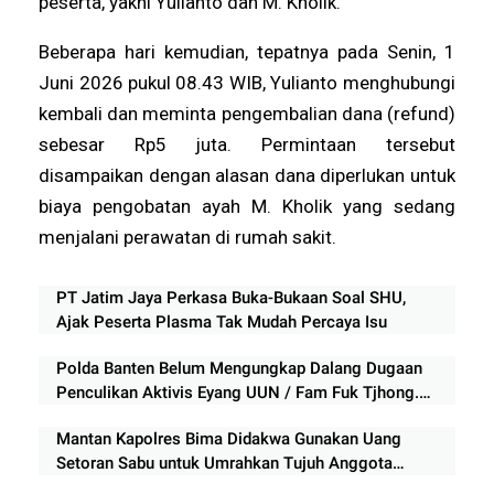
peserta, yakni Yulianto dan M. Kholik.
Beberapa hari kemudian, tepatnya pada Senin, 1
Juni 2026 pukul 08.43 WIB, Yulianto menghubungi
kembali dan meminta pengembalian dana (refund)
sebesar Rp5 juta. Permintaan tersebut
disampaikan dengan alasan dana diperlukan untuk
biaya pengobatan ayah M. Kholik yang sedang
menjalani perawatan di rumah sakit.
PT Jatim Jaya Perkasa Buka-Bukaan Soal SHU,
Ajak Peserta Plasma Tak Mudah Percaya Isu
Polda Banten Belum Mengungkap Dalang Dugaan
Penculikan Aktivis Eyang UUN / Fam Fuk Tjhong.
Keberanian Polda Banten Diuji Ujar Ketum FERADI
Mantan Kapolres Bima Didakwa Gunakan Uang
WPI
Setoran Sabu untuk Umrahkan Tujuh Anggota
Keluarga