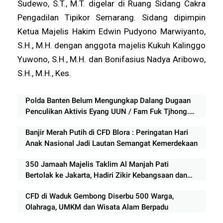
Sudewo, S.T., M.T. digelar di Ruang Sidang Cakra
Pengadilan Tipikor Semarang. Sidang dipimpin
Ketua Majelis Hakim Edwin Pudyono Marwiyanto,
S.H., M.H. dengan anggota majelis Kukuh Kalinggo
Yuwono, S.H., M.H. dan Bonifasius Nadya Aribowo,
S.H., M.H., Kes.
Polda Banten Belum Mengungkap Dalang Dugaan
Penculikan Aktivis Eyang UUN / Fam Fuk Tjhong.
Keberanian Polda Banten Diuji Ujar Ketum FERADI
Banjir Merah Putih di CFD Blora : Peringatan Hari
WPI
Anak Nasional Jadi Lautan Semangat Kemerdekaan
350 Jamaah Majelis Taklim Al Manjah Pati
Bertolak ke Jakarta, Hadiri Zikir Kebangsaan dan
Haul Pendiri NKRI
CFD di Waduk Gembong Diserbu 500 Warga,
Olahraga, UMKM dan Wisata Alam Berpadu