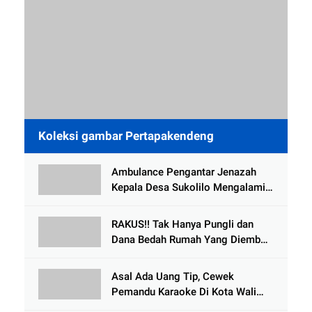
Koleksi gambar Pertapakendeng
Ambulance Pengantar Jenazah
Kepala Desa Sukolilo Mengalami
Kecelakaan Dikabarkan Satu Lagi
Meninggal Dunia
RAKUS!! Tak Hanya Pungli dan
Dana Bedah Rumah Yang Diembat,
, Perangkat Desa Tlogosari,
Tlogowungu, di Duga
Asal Ada Uang Tip, Cewek
Selewengkan Bantuan Mushola
Pemandu Karaoke Di Kota Wali
Bersedia Bugil