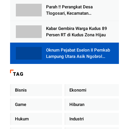
Parah !! Perangkat Desa
Tlogosari, Kecamatan
Tlogowungu, Embat Dana Bedah
Rumah dari BAZNAS
Kabar Gembira Warga Kudus 89
Persen RT di Kudus Zona Hijau
Oknum Pejabat Eselon II Pemkab
Lampung Utara Asik Ngobrol
Dengan Teman Kencan Wanitanya
di Dalam Mobil Dinas
TAG
Bisnis
Ekonomi
Game
Hiburan
Hukum
Industri