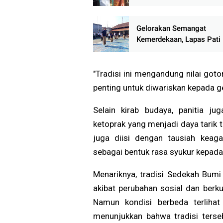
Meriah, Warga Antusias Ik
Rangkaian Tradisi Leluhur
Gelorakan Semangat
Kemerdekaan, Lapas Pati
Pekan Olahraga HUT ke-81
Warga Binaan Antusias Ik
Perlombaan
"Tradisi ini mengandung nilai got
penting untuk diwariskan kepada g
Selain kirab budaya, panitia ju
ketoprak yang menjadi daya tarik t
juga diisi dengan tausiah keag
sebagai bentuk rasa syukur kepad
Menariknya, tradisi Sedekah Bumi
akibat perubahan sosial dan berk
Namun kondisi berbeda terlihat
menunjukkan bahwa tradisi terse