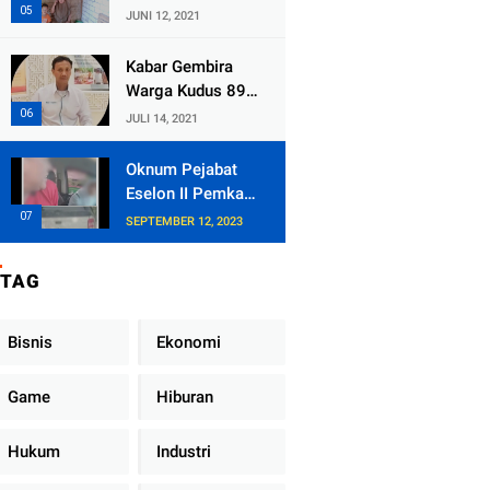
Kecamatan
JUNI 12, 2021
Tlogowungu,
Embat Dana Bedah
Kabar Gembira
Rumah dari
Warga Kudus 89
BAZNAS
Persen RT di
JULI 14, 2021
Kudus Zona Hijau
Oknum Pejabat
Eselon II Pemkab
Lampung Utara
SEPTEMBER 12, 2023
Asik Ngobrol
Dengan Teman
TAG
Kencan Wanitanya
di Dalam Mobil
Dinas
Bisnis
Ekonomi
Game
Hiburan
Hukum
Industri