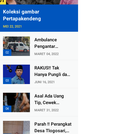
Koleksi gambar
Pertapakendeng
MEI 22, 2021
Ambulance
Pengantar
Jenazah Kepala
MARET 04, 2022
Desa Sukolilo
Mengalami
RAKUS!! Tak
Kecelakaan
Hanya Pungli dan
Dikabarkan Satu
Dana Bedah
JUNI 16, 2021
Lagi Meninggal
Rumah Yang
Dunia
Diembat, ,
Asal Ada Uang
Perangkat Desa
Tip, Cewek
Tlogosari,
Pemandu Karaoke
MARET 31, 2022
Tlogowungu, di
Di Kota Wali
Duga
Bersedia Bugil
Parah !! Perangkat
Selewengkan
Desa Tlogosari,
Bantuan Mushola