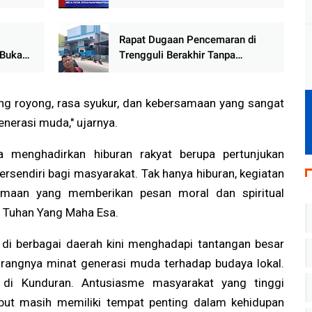
uti
Iuran Pedagang Sah, Diatur
AD/ART dan Berbadan Hukum
Rapat Dugaan Pencemaran di
 Buka
Trengguli Berakhir Tanpa
 RI,
Kesepakatan, Warga Desak
uti
Pemerintah Segera Bertindak
ong royong, rasa syukur, dan kebersamaan yang sangat
enerasi muda," ujarnya.
ga menghadirkan hiburan rakyat berupa pertunjukan
ersendiri bagi masyarakat. Tak hanya hiburan, kegiatan
amaan yang memberikan pesan moral dan spiritual
a Tuhan Yang Maha Esa.
 di berbagai daerah kini menghadapi tantangan besar
urangnya minat generasi muda terhadap budaya lokal.
 di Kunduran. Antusiasme masyarakat yang tinggi
but masih memiliki tempat penting dalam kehidupan