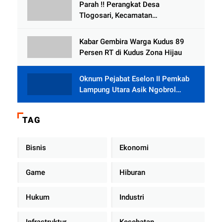
Parah !! Perangkat Desa
Tlogosari, Kecamatan
Tlogowungu, Embat Dana Bedah
Rumah dari BAZNAS
Kabar Gembira Warga Kudus 89
Persen RT di Kudus Zona Hijau
Oknum Pejabat Eselon II Pemkab
Lampung Utara Asik Ngobrol
Dengan Teman Kencan Wanitanya
di Dalam Mobil Dinas
TAG
Bisnis
Ekonomi
Game
Hiburan
Hukum
Industri
Infrastruktur
Kesehatan