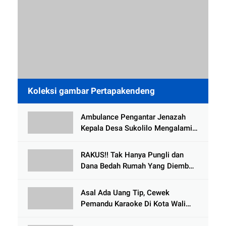
Koleksi gambar Pertapakendeng
Ambulance Pengantar Jenazah
Kepala Desa Sukolilo Mengalami
Kecelakaan Dikabarkan Satu Lagi
Meninggal Dunia
RAKUS!! Tak Hanya Pungli dan
Dana Bedah Rumah Yang Diembat,
, Perangkat Desa Tlogosari,
Tlogowungu, di Duga
Asal Ada Uang Tip, Cewek
Selewengkan Bantuan Mushola
Pemandu Karaoke Di Kota Wali
Bersedia Bugil