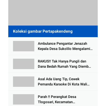
Koleksi gambar Pertapakendeng
Ambulance Pengantar Jenazah
Kepala Desa Sukolilo Mengalami
Kecelakaan Dikabarkan Satu Lagi
Meninggal Dunia
RAKUS!! Tak Hanya Pungli dan
Dana Bedah Rumah Yang Diembat,
, Perangkat Desa Tlogosari,
Tlogowungu, di Duga
Asal Ada Uang Tip, Cewek
Selewengkan Bantuan Mushola
Pemandu Karaoke Di Kota Wali
Bersedia Bugil
Parah !! Perangkat Desa
Tlogosari, Kecamatan