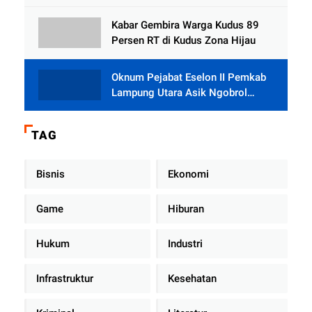
Tlogowungu, Embat Dana Bedah
Rumah dari BAZNAS
Kabar Gembira Warga Kudus 89
Persen RT di Kudus Zona Hijau
Oknum Pejabat Eselon II Pemkab
Lampung Utara Asik Ngobrol
Dengan Teman Kencan Wanitanya
di Dalam Mobil Dinas
TAG
Bisnis
Ekonomi
Game
Hiburan
Hukum
Industri
Infrastruktur
Kesehatan