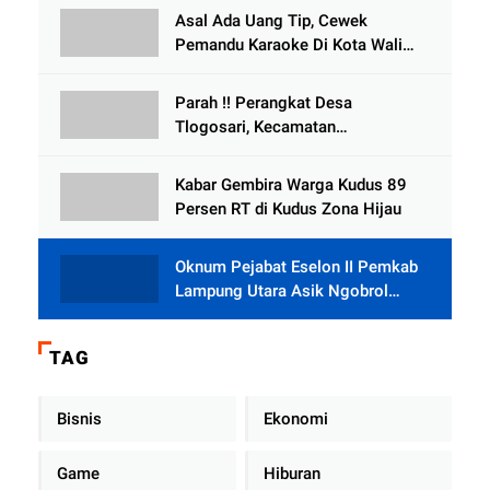
Tlogowungu, di Duga
Asal Ada Uang Tip, Cewek
Selewengkan Bantuan Mushola
Pemandu Karaoke Di Kota Wali
Bersedia Bugil
Parah !! Perangkat Desa
Tlogosari, Kecamatan
Tlogowungu, Embat Dana Bedah
Rumah dari BAZNAS
Kabar Gembira Warga Kudus 89
Persen RT di Kudus Zona Hijau
Oknum Pejabat Eselon II Pemkab
Lampung Utara Asik Ngobrol
Dengan Teman Kencan Wanitanya
di Dalam Mobil Dinas
TAG
Bisnis
Ekonomi
Game
Hiburan