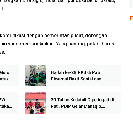
langkah strategis, mulai dari pendekatan birokrasi,
l.
k komunikasi dengan pemerintah pusat, dorongan
 lain yang memungkinkan. Yang penting, petani harus
ya.
 Guru
Harlah ke-28 PKB di Pati
atus
Diwarnai Bakti Sosial dan
Konsolidasi, Gus Rizal Targetkan
Kemenangan Pemilu 2029
DPW
30 Tahun Kudatuli Diperingati di
taka
Pati, PDIP Gelar Manaqib,
Tirakatan dan Nobar Film
Dokumenter