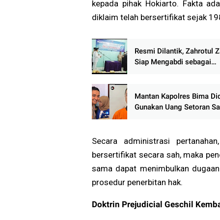
kepada pihak Hokiarto. Fakta ad
diklaim telah bersertifikat sejak 19
Resmi Dilantik, Zahrotul 
Siap Mengabdi sebagai
Perangkat Desa Pekiring
Mantan Kapolres Bima D
Gunakan Uang Setoran S
untuk Umrahkan Tujuh A
Keluarga
Secara administrasi pertanahan
bersertifikat secara sah, maka pe
sama dapat menimbulkan dugaan t
prosedur penerbitan hak.
Doktrin Prejudicial Geschil Kem