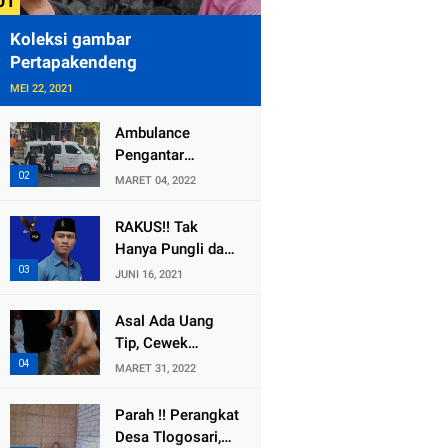
Koleksi gambar
Pertapakendeng
MEI 22, 2021
Ambulance
Pengantar
Jenazah Kepala
MARET 04, 2022
Desa Sukolilo
Mengalami
RAKUS!! Tak
Kecelakaan
Hanya Pungli dan
Dikabarkan Satu
Dana Bedah
JUNI 16, 2021
Lagi Meninggal
Rumah Yang
Dunia
Diembat, ,
Asal Ada Uang
Perangkat Desa
Tip, Cewek
Tlogosari,
Pemandu Karaoke
MARET 31, 2022
Tlogowungu, di
Di Kota Wali
Duga
Bersedia Bugil
Parah !! Perangkat
Selewengkan
Desa Tlogosari,
Bantuan Mushola