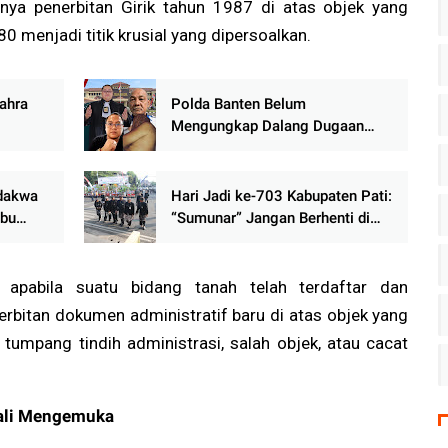
anya penerbitan Girik tahun 1987 di atas objek yang
80 menjadi titik krusial yang dipersoalkan.
Zahra
Polda Banten Belum
Mengungkap Dalang Dugaan
an
Penculikan Aktivis Eyang UUN /
Fam Fuk Tjhong. Keberanian
Polda Banten Diuji Ujar Ketum
idakwa
Hari Jadi ke-703 Kabupaten Pati:
FERADI WPI
abu
“Sumunar” Jangan Berhenti di
nggota
Panggung Seremonial, Rakyat
Menunggu Bukti Perubahan
, apabila suatu bidang tanah telah terdaftar dan
nerbitan dokumen administratif baru di atas objek yang
umpang tindih administrasi, salah objek, atau cacat
bali Mengemuka