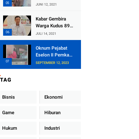
Kecamatan
JUNI 12, 2021
Tlogowungu,
Embat Dana Bedah
Kabar Gembira
Rumah dari
Warga Kudus 89
BAZNAS
Persen RT di
JULI 14, 2021
Kudus Zona Hijau
Oknum Pejabat
Eselon II Pemkab
Lampung Utara
SEPTEMBER 12, 2023
Asik Ngobrol
Dengan Teman
TAG
Kencan Wanitanya
di Dalam Mobil
Dinas
Bisnis
Ekonomi
Game
Hiburan
Hukum
Industri