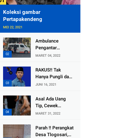
Koleksi gambar
Pertapakendeng
MEI 22, 2021
Ambulance
Pengantar
Jenazah Kepala
MARET 04, 2022
Desa Sukolilo
Mengalami
RAKUS!! Tak
Kecelakaan
Hanya Pungli dan
Dikabarkan Satu
Dana Bedah
JUNI 16, 2021
Lagi Meninggal
Rumah Yang
Dunia
Diembat, ,
Asal Ada Uang
Perangkat Desa
Tip, Cewek
Tlogosari,
Pemandu Karaoke
MARET 31, 2022
Tlogowungu, di
Di Kota Wali
Duga
Bersedia Bugil
Parah !! Perangkat
Selewengkan
Desa Tlogosari,
Bantuan Mushola