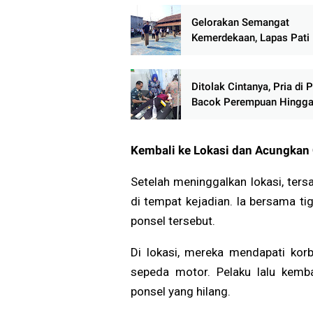
Gelorakan Semangat
Kemerdekaan, Lapas Pati
Pekan Olahraga HUT ke-81
Warga Binaan Antusias Ik
Perlombaan
Ditolak Cintanya, Pria di P
Bacok Perempuan Hingga
Parah, Pelaku Menyerahka
ke Polisi
Kembali ke Lokasi dan Acungkan 
Setelah meninggalkan lokasi, ter
di tempat kejadian. Ia bersama ti
ponsel tersebut.
Di lokasi, mereka mendapati kor
sepeda motor. Pelaku lalu kem
ponsel yang hilang.