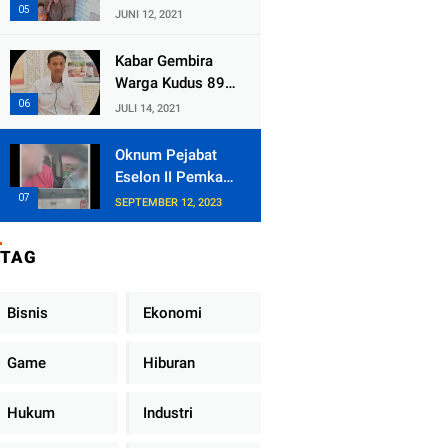
Kecamatan
JUNI 12, 2021
Tlogowungu,
Embat Dana Bedah
Kabar Gembira
Rumah dari
Warga Kudus 89
BAZNAS
Persen RT di
JULI 14, 2021
Kudus Zona Hijau
Oknum Pejabat
Eselon II Pemkab
Lampung Utara
SEPTEMBER 12, 2023
Asik Ngobrol
Dengan Teman
TAG
Kencan Wanitanya
di Dalam Mobil
Dinas
Bisnis
Ekonomi
Game
Hiburan
Hukum
Industri