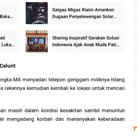
Satgas Migas Klaim Amankan
 Buka
Dugaan Penyelewengan Solar
 RI,
Bersubsidi di Jepara, di
uti
Perjalanan Ke Polda Semarang
dicegat Gerombolan.
ati
Sharing Inspiratif Gerakan Solusi
 Luka
Indonesia Ajak Anak Muda Pati
n Diri
Jadi Penggerak Perubahan
Menuju Indonesia Emas 2045
Celurit
sangka MA menyadari telepon genggam miliknya hilang
ga rekannya kemudian kembali ke lokasi untuk mencari
ban masih dalam kondisi kesakitan sambil menuntun
bali mengadang korban dan menanyakan keberadaan