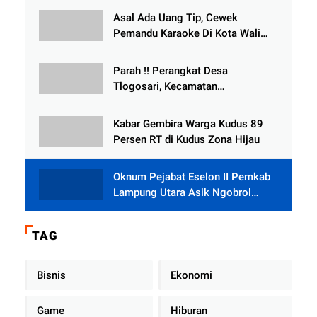
Tlogowungu, di Duga
Asal Ada Uang Tip, Cewek
Selewengkan Bantuan Mushola
Pemandu Karaoke Di Kota Wali
Bersedia Bugil
Parah !! Perangkat Desa
Tlogosari, Kecamatan
Tlogowungu, Embat Dana Bedah
Rumah dari BAZNAS
Kabar Gembira Warga Kudus 89
Persen RT di Kudus Zona Hijau
Oknum Pejabat Eselon II Pemkab
Lampung Utara Asik Ngobrol
Dengan Teman Kencan Wanitanya
di Dalam Mobil Dinas
TAG
Bisnis
Ekonomi
Game
Hiburan