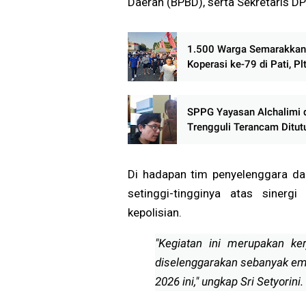
Daerah (BPBD), serta Sekretaris D
1.500 Warga Semarakkan
Koperasi ke-79 di Pati, Pl
Ajak Koperasi Bangkit Pe
Ekonomi Rakyat
SPPG Yayasan Alchalimi 
Trengguli Terancam Ditut
Warga Tuntut Penghentia
Operasional Sementara
Di hadapan tim penyelenggara da
setinggi-tingginya atas sinerg
kepolisian.
"Kegiatan ini merupakan k
diselenggarakan sebanyak empa
2026 ini," ungkap Sri Setyorini.