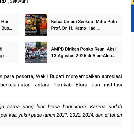
PRD (Sekwan).
 Hari
Ketua Umum Senkom Mitra Polri
t Bupati
Prof. Dr. H. Katno Hadi
rkuat
Dikukuhkan sebagai Guru Besar
ASEAN University International
Malaysia
di
AMPB Dirikan Posko Reuni Aksi
up,
13 Agustus 2026 di Alun-Alun
n
Pati
n para peserta, Wakil Bupati menyampaikan apresiasi
i berkelanjutan antara Pemkab Blora dan institusi
erja sama yang luar biasa bagi kami. Karena sudah
t kali, yakni pada tahun 2021, 2022, 2024, dan di tahun