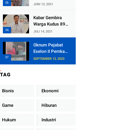
Kecamatan
JUNI 12, 2021
Tlogowungu,
Embat Dana Bedah
Kabar Gembira
Rumah dari
Warga Kudus 89
BAZNAS
Persen RT di
JULI 14, 2021
Kudus Zona Hijau
Oknum Pejabat
Eselon II Pemkab
Lampung Utara
SEPTEMBER 12, 2023
Asik Ngobrol
Dengan Teman
TAG
Kencan Wanitanya
di Dalam Mobil
Dinas
Bisnis
Ekonomi
Game
Hiburan
Hukum
Industri