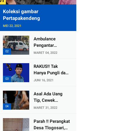
Koleksi gambar
Pertapakendeng
MEI 22, 2021
Ambulance
Pengantar
Jenazah Kepala
MARET 04, 2022
Desa Sukolilo
Mengalami
RAKUS!! Tak
Kecelakaan
Hanya Pungli dan
Dikabarkan Satu
Dana Bedah
JUNI 16, 2021
Lagi Meninggal
Rumah Yang
Dunia
Diembat, ,
Asal Ada Uang
Perangkat Desa
Tip, Cewek
Tlogosari,
Pemandu Karaoke
MARET 31, 2022
Tlogowungu, di
Di Kota Wali
Duga
Bersedia Bugil
Parah !! Perangkat
Selewengkan
Desa Tlogosari,
Bantuan Mushola