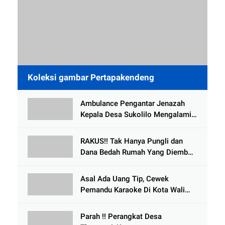
Koleksi gambar Pertapakendeng
Ambulance Pengantar Jenazah
Kepala Desa Sukolilo Mengalami
Kecelakaan Dikabarkan Satu Lagi
Meninggal Dunia
RAKUS!! Tak Hanya Pungli dan
Dana Bedah Rumah Yang Diembat,
, Perangkat Desa Tlogosari,
Tlogowungu, di Duga
Asal Ada Uang Tip, Cewek
Selewengkan Bantuan Mushola
Pemandu Karaoke Di Kota Wali
Bersedia Bugil
Parah !! Perangkat Desa