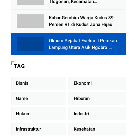
Tlogosari, Kecamatan
Tlogowungu, Embat Dana Bedah
Rumah dari BAZNAS
Kabar Gembira Warga Kudus 89
Persen RT di Kudus Zona Hijau
Oknum Pejabat Eselon II Pemkab
Lampung Utara Asik Ngobrol
Dengan Teman Kencan Wanitanya
di Dalam Mobil Dinas
TAG
Bisnis
Ekonomi
Game
Hiburan
Hukum
Industri
Infrastruktur
Kesehatan