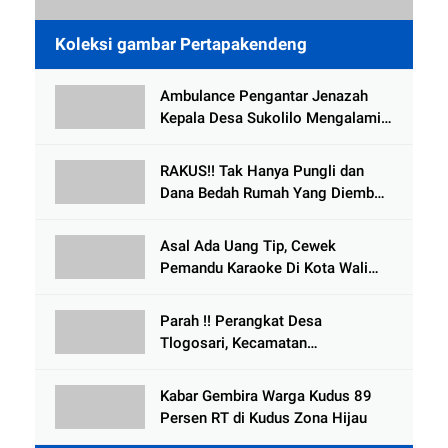
Koleksi gambar Pertapakendeng
Ambulance Pengantar Jenazah
Kepala Desa Sukolilo Mengalami
Kecelakaan Dikabarkan Satu Lagi
Meninggal Dunia
RAKUS!! Tak Hanya Pungli dan
Dana Bedah Rumah Yang Diembat,
, Perangkat Desa Tlogosari,
Tlogowungu, di Duga
Asal Ada Uang Tip, Cewek
Selewengkan Bantuan Mushola
Pemandu Karaoke Di Kota Wali
Bersedia Bugil
Parah !! Perangkat Desa
Tlogosari, Kecamatan
Tlogowungu, Embat Dana Bedah
Rumah dari BAZNAS
Kabar Gembira Warga Kudus 89
Persen RT di Kudus Zona Hijau