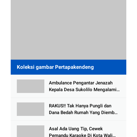
Koleksi gambar Pertapakendeng
Ambulance Pengantar Jenazah
Kepala Desa Sukolilo Mengalami
Kecelakaan Dikabarkan Satu Lagi
Meninggal Dunia
RAKUS!! Tak Hanya Pungli dan
Dana Bedah Rumah Yang Diembat,
, Perangkat Desa Tlogosari,
Tlogowungu, di Duga
Asal Ada Uang Tip, Cewek
Selewengkan Bantuan Mushola
Pemandu Karaoke Di Kota Wali