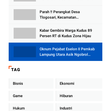
Bersedia Bugil
Parah !! Perangkat Desa
Tlogosari, Kecamatan
Tlogowungu, Embat Dana Bedah
Rumah dari BAZNAS
Kabar Gembira Warga Kudus 89
Persen RT di Kudus Zona Hijau
Oknum Pejabat Eselon II Pemkab
Lampung Utara Asik Ngobrol
Dengan Teman Kencan Wanitanya
di Dalam Mobil Dinas
TAG
Bisnis
Ekonomi
Game
Hiburan
Hukum
Industri