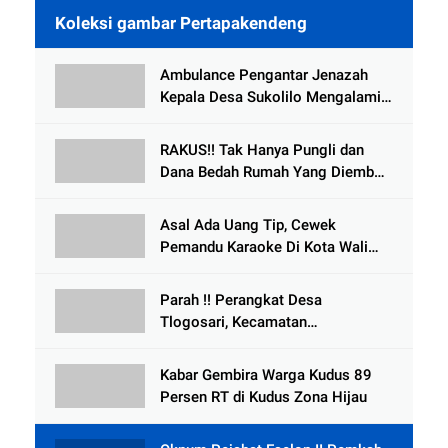
Koleksi gambar Pertapakendeng
Ambulance Pengantar Jenazah
Kepala Desa Sukolilo Mengalami
Kecelakaan Dikabarkan Satu Lagi
Meninggal Dunia
RAKUS!! Tak Hanya Pungli dan
Dana Bedah Rumah Yang Diembat,
, Perangkat Desa Tlogosari,
Tlogowungu, di Duga
Asal Ada Uang Tip, Cewek
Selewengkan Bantuan Mushola
Pemandu Karaoke Di Kota Wali
Bersedia Bugil
Parah !! Perangkat Desa
Tlogosari, Kecamatan
Tlogowungu, Embat Dana Bedah
Rumah dari BAZNAS
Kabar Gembira Warga Kudus 89
Persen RT di Kudus Zona Hijau