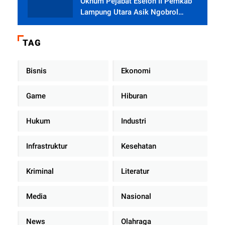
Oknum Pejabat Eselon II Pemkab
Lampung Utara Asik Ngobrol
Dengan Teman Kencan Wanitanya
di Dalam Mobil Dinas
TAG
Bisnis
Ekonomi
Game
Hiburan
Hukum
Industri
Infrastruktur
Kesehatan
Kriminal
Literatur
Media
Nasional
News
Olahraga