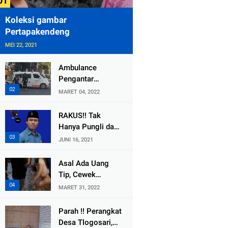
Koleksi gambar
Pertapakendeng
MEI 22, 2021
Ambulance
Pengantar
Jenazah Kepala
MARET 04, 2022
Desa Sukolilo
Mengalami
RAKUS!! Tak
Kecelakaan
Hanya Pungli dan
Dikabarkan Satu
Dana Bedah
JUNI 16, 2021
Lagi Meninggal
Rumah Yang
Dunia
Diembat, ,
Asal Ada Uang
Perangkat Desa
Tip, Cewek
Tlogosari,
Pemandu Karaoke
MARET 31, 2022
Tlogowungu, di
Di Kota Wali
Duga
Bersedia Bugil
Parah !! Perangkat
Selewengkan
Desa Tlogosari,
Bantuan Mushola