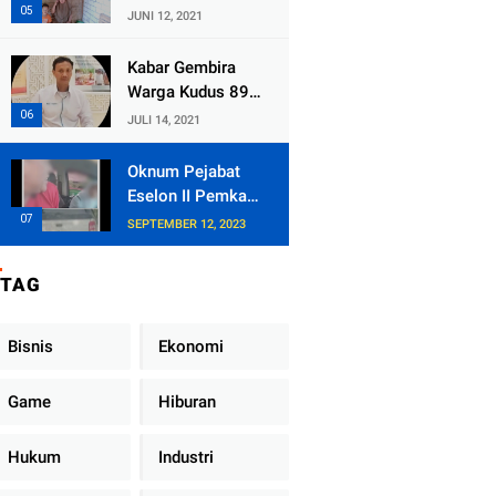
Kecamatan
JUNI 12, 2021
Tlogowungu,
Embat Dana Bedah
Kabar Gembira
Rumah dari
Warga Kudus 89
BAZNAS
Persen RT di
JULI 14, 2021
Kudus Zona Hijau
Oknum Pejabat
Eselon II Pemkab
Lampung Utara
SEPTEMBER 12, 2023
Asik Ngobrol
Dengan Teman
TAG
Kencan Wanitanya
di Dalam Mobil
Dinas
Bisnis
Ekonomi
Game
Hiburan
Hukum
Industri