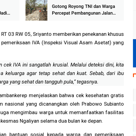
Gotong Royong TNI dan Warga
Jadi
Percepat Pembangunan Jalan
a
TMMD di Randublatung
 Lima
a RT 03 RW 05, Sriyanto memberikan penekanan khusus
 pemeriksaan IVA (Inspeksi Visual Asam Asetat) yang
 cek IVA ini sangatlah krusial. Melalui deteksi dini, kita
 keluarga agar tetap sehat dan kuat. Sebab, dari ibu
arga yang sehat dan tangguh pula,” tegasnya.
s Bambankerep menjelaskan bahwa cek kesehatan gratis
am nasional yang dicanangkan oleh Prabowo Subianto
 juga mengimbau warga untuk memanfaatkan fasilitas
uskesmas Ngaliyan selama dua bulan ke depan.
ian bantuan sosial kepada warga dan pemeriksaan