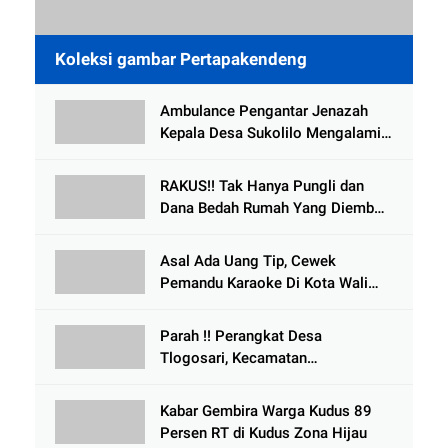
Koleksi gambar Pertapakendeng
Ambulance Pengantar Jenazah
Kepala Desa Sukolilo Mengalami
Kecelakaan Dikabarkan Satu Lagi
Meninggal Dunia
RAKUS!! Tak Hanya Pungli dan
Dana Bedah Rumah Yang Diembat,
, Perangkat Desa Tlogosari,
Tlogowungu, di Duga
Asal Ada Uang Tip, Cewek
Selewengkan Bantuan Mushola
Pemandu Karaoke Di Kota Wali
Bersedia Bugil
Parah !! Perangkat Desa
Tlogosari, Kecamatan
Tlogowungu, Embat Dana Bedah
Rumah dari BAZNAS
Kabar Gembira Warga Kudus 89
Persen RT di Kudus Zona Hijau