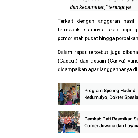
dan kecamatan,” terangnya
Terkait dengan anggaran hasil e
termasuk nantinya akan diper
pemerintah pusat hingga perbaikan 
Dalam rapat tersebut juga dibaha
(Capcut) dan desain (Canva) yan
disampaikan agar langgannanya dih
Program Speling Hadir di
Kedumulyo, Dokter Spesia
Berikan Layanan Kesehat
Langsung kepada Warga
Pemkab Pati Resmikan S
Corner Juwana dan Layan
Samsat Keliling Desa, P