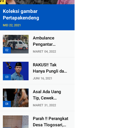
Koleksi gambar
Pertapakendeng
MEI 22, 2021
Ambulance
Pengantar
Jenazah Kepala
MARET 04, 2022
Desa Sukolilo
Mengalami
RAKUS!! Tak
Kecelakaan
Hanya Pungli dan
Dikabarkan Satu
Dana Bedah
JUNI 16, 2021
Lagi Meninggal
Rumah Yang
Dunia
Diembat, ,
Asal Ada Uang
Perangkat Desa
Tip, Cewek
Tlogosari,
Pemandu Karaoke
MARET 31, 2022
Tlogowungu, di
Di Kota Wali
Duga
Bersedia Bugil
Parah !! Perangkat
Selewengkan
Desa Tlogosari,
Bantuan Mushola