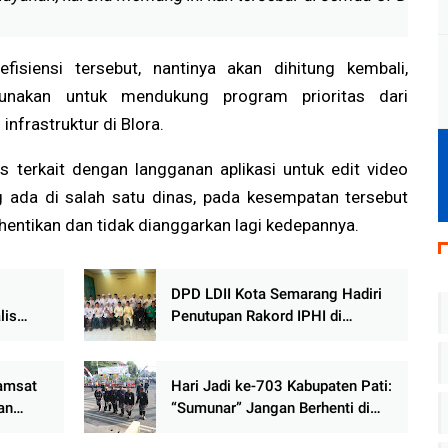
fisiensi tersebut, nantinya akan dihitung kembali,
gunakan untuk mendukung program prioritas dari
infrastruktur di Blora.
s terkait dengan langganan aplikasi untuk edit video
g ada di salah satu dinas, pada kesempatan tersebut
entikan dan tidak dianggarkan lagi kedepannya.
DPD LDII Kota Semarang Hadiri
lis
Penutupan Rakord IPHI di
an
Islamic Center
amsat
Hari Jadi ke-703 Kabupaten Pati:
an
“Sumunar” Jangan Berhenti di
ermudah
Panggung Seremonial, Rakyat