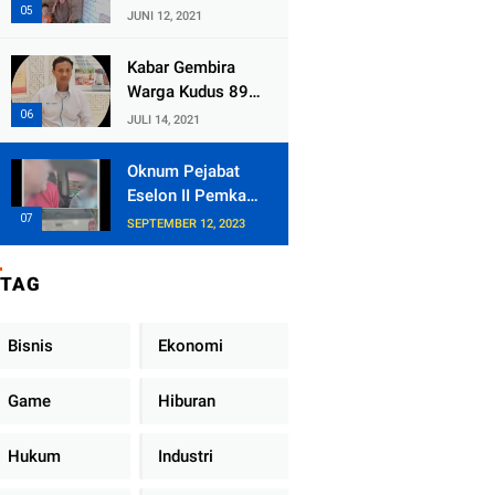
Kecamatan
JUNI 12, 2021
Tlogowungu,
Embat Dana Bedah
Kabar Gembira
Rumah dari
Warga Kudus 89
BAZNAS
Persen RT di
JULI 14, 2021
Kudus Zona Hijau
Oknum Pejabat
Eselon II Pemkab
Lampung Utara
SEPTEMBER 12, 2023
Asik Ngobrol
Dengan Teman
TAG
Kencan Wanitanya
di Dalam Mobil
Dinas
Bisnis
Ekonomi
Game
Hiburan
Hukum
Industri