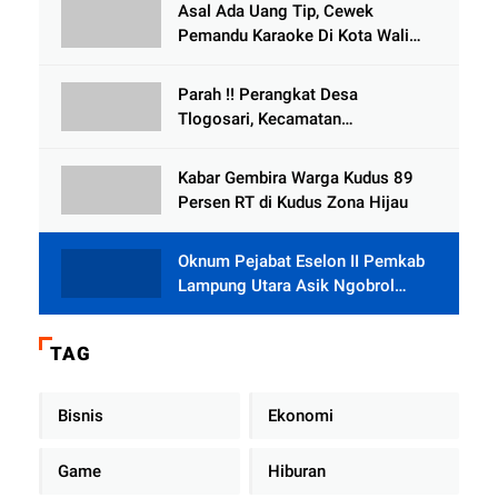
Tlogowungu, di Duga
Asal Ada Uang Tip, Cewek
Selewengkan Bantuan Mushola
Pemandu Karaoke Di Kota Wali
Bersedia Bugil
Parah !! Perangkat Desa
Tlogosari, Kecamatan
Tlogowungu, Embat Dana Bedah
Rumah dari BAZNAS
Kabar Gembira Warga Kudus 89
Persen RT di Kudus Zona Hijau
Oknum Pejabat Eselon II Pemkab
Lampung Utara Asik Ngobrol
Dengan Teman Kencan Wanitanya
di Dalam Mobil Dinas
TAG
Bisnis
Ekonomi
Game
Hiburan