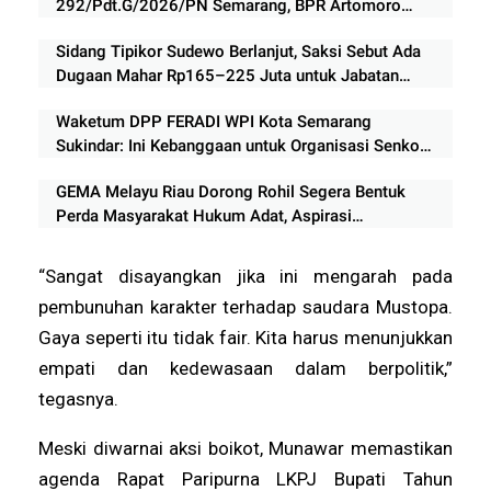
292/Pdt.G/2026/PN Semarang, BPR Artomoro
Absen, Sidang Ditunda 13 Agustus
Sidang Tipikor Sudewo Berlanjut, Saksi Sebut Ada
Dugaan Mahar Rp165–225 Juta untuk Jabatan
Perangkat Desa
Waketum DPP FERADI WPI Kota Semarang
Sukindar: Ini Kebanggaan untuk Organisasi Senkom
Mitra Polri Indonesia
GEMA Melayu Riau Dorong Rohil Segera Bentuk
Perda Masyarakat Hukum Adat, Aspirasi
Disampaikan dalam RDPU DPR RI
“Sangat disayangkan jika ini mengarah pada
pembunuhan karakter terhadap saudara Mustopa.
Gaya seperti itu tidak fair. Kita harus menunjukkan
empati dan kedewasaan dalam berpolitik,”
tegasnya.
Meski diwarnai aksi boikot, Munawar memastikan
agenda Rapat Paripurna LKPJ Bupati Tahun