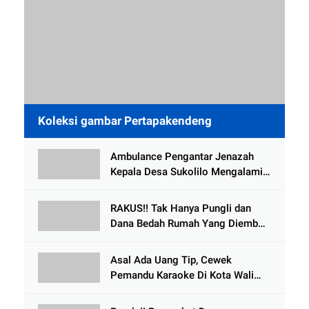
Koleksi gambar Pertapakendeng
Ambulance Pengantar Jenazah
Kepala Desa Sukolilo Mengalami
Kecelakaan Dikabarkan Satu Lagi
Meninggal Dunia
RAKUS!! Tak Hanya Pungli dan
Dana Bedah Rumah Yang Diembat,
, Perangkat Desa Tlogosari,
Tlogowungu, di Duga
Asal Ada Uang Tip, Cewek
Selewengkan Bantuan Mushola
Pemandu Karaoke Di Kota Wali
Bersedia Bugil