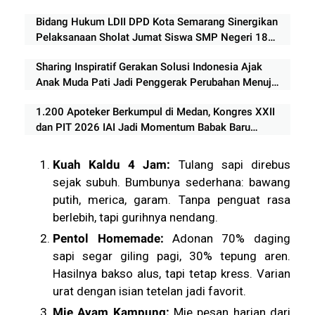
Bidang Hukum LDII DPD Kota Semarang Sinergikan
Pelaksanaan Sholat Jumat Siswa SMP Negeri 18
Semarang
Sharing Inspiratif Gerakan Solusi Indonesia Ajak
Anak Muda Pati Jadi Penggerak Perubahan Menuju
Indonesia Emas 2045
1.200 Apoteker Berkumpul di Medan, Kongres XXII
dan PIT 2026 IAI Jadi Momentum Babak Baru
Profesi Kefarmasian
Kuah Kaldu 4 Jam:
Tulang sapi direbus
sejak subuh. Bumbunya sederhana: bawang
putih, merica, garam. Tanpa penguat rasa
berlebih, tapi gurihnya nendang.
Pentol Homemade:
Adonan 70% daging
sapi segar giling pagi, 30% tepung aren.
Hasilnya bakso alus, tapi tetap kress. Varian
urat dengan isian tetelan jadi favorit.
Mie Ayam Kampung:
Mie pesan harian dari