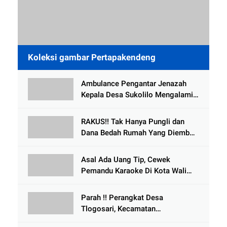
Koleksi gambar Pertapakendeng
Ambulance Pengantar Jenazah
Kepala Desa Sukolilo Mengalami
Kecelakaan Dikabarkan Satu Lagi
Meninggal Dunia
RAKUS!! Tak Hanya Pungli dan
Dana Bedah Rumah Yang Diembat,
, Perangkat Desa Tlogosari,
Tlogowungu, di Duga
Asal Ada Uang Tip, Cewek
Selewengkan Bantuan Mushola
Pemandu Karaoke Di Kota Wali
Bersedia Bugil
Parah !! Perangkat Desa
Tlogosari, Kecamatan
Tlogowungu, Embat Dana Bedah