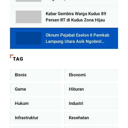
Tlogowungu, Embat Dana Bedah
Rumah dari BAZNAS
Kabar Gembira Warga Kudus 89
Persen RT di Kudus Zona Hijau
Oknum Pejabat Eselon II Pemkab
Lampung Utara Asik Ngobrol
Dengan Teman Kencan Wanitanya
di Dalam Mobil Dinas
TAG
Bisnis
Ekonomi
Game
Hiburan
Hukum
Industri
Infrastruktur
Kesehatan