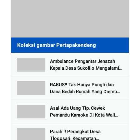
Koleksi gambar Pertapakendeng
Ambulance Pengantar Jenazah
Kepala Desa Sukolilo Mengalami
Kecelakaan Dikabarkan Satu Lagi
Meninggal Dunia
RAKUS!! Tak Hanya Pungli dan
Dana Bedah Rumah Yang Diembat,
, Perangkat Desa Tlogosari,
Tlogowungu, di Duga
Asal Ada Uang Tip, Cewek
Selewengkan Bantuan Mushola
Pemandu Karaoke Di Kota Wali
Bersedia Bugil
Parah !! Perangkat Desa
Tlogosari, Kecamatan