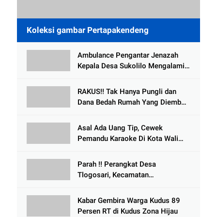
Koleksi gambar Pertapakendeng
Ambulance Pengantar Jenazah
Kepala Desa Sukolilo Mengalami
Kecelakaan Dikabarkan Satu Lagi
Meninggal Dunia
RAKUS!! Tak Hanya Pungli dan
Dana Bedah Rumah Yang Diembat,
, Perangkat Desa Tlogosari,
Tlogowungu, di Duga
Asal Ada Uang Tip, Cewek
Selewengkan Bantuan Mushola
Pemandu Karaoke Di Kota Wali
Bersedia Bugil
Parah !! Perangkat Desa
Tlogosari, Kecamatan
Tlogowungu, Embat Dana Bedah
Rumah dari BAZNAS
Kabar Gembira Warga Kudus 89
Persen RT di Kudus Zona Hijau