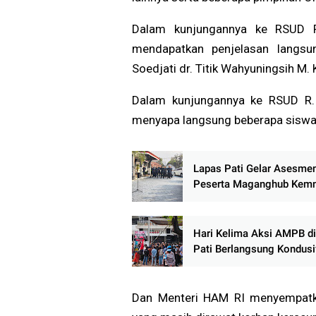
Dalam kunjungannya ke RSUD R
mendapatkan penjelasan langsun
Soedjati dr. Titik Wahyuningsih M.
Dalam kunjungannya ke RSUD R. 
menyapa langsung beberapa siswa
Lapas Pati Gelar Asesme
Peserta Maganghub Kem
2026, Siapkan SDM Muda
Berkualitas
Hari Kelima Aksi AMPB di
Pati Berlangsung Kondusi
Massa Sampaikan Sejuml
Tuntutan
Dan Menteri HAM RI menyempatka