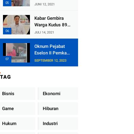
Kecamatan
JUNI 12, 2021
Tlogowungu,
Embat Dana Bedah
Kabar Gembira
Rumah dari
Warga Kudus 89
BAZNAS
Persen RT di
JULI 14, 2021
Kudus Zona Hijau
Oknum Pejabat
Eselon II Pemkab
Lampung Utara
SEPTEMBER 12, 2023
Asik Ngobrol
Dengan Teman
TAG
Kencan Wanitanya
di Dalam Mobil
Dinas
Bisnis
Ekonomi
Game
Hiburan
Hukum
Industri