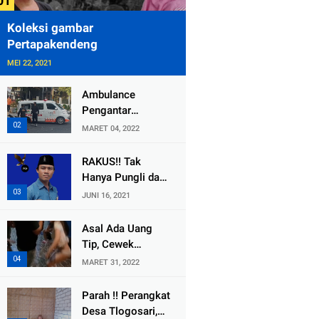
Koleksi gambar
Pertapakendeng
MEI 22, 2021
Ambulance
Pengantar
Jenazah Kepala
MARET 04, 2022
Desa Sukolilo
Mengalami
RAKUS!! Tak
Kecelakaan
Hanya Pungli dan
Dikabarkan Satu
Dana Bedah
JUNI 16, 2021
Lagi Meninggal
Rumah Yang
Dunia
Diembat, ,
Asal Ada Uang
Perangkat Desa
Tip, Cewek
Tlogosari,
Pemandu Karaoke
MARET 31, 2022
Tlogowungu, di
Di Kota Wali
Duga
Bersedia Bugil
Parah !! Perangkat
Selewengkan
Desa Tlogosari,
Bantuan Mushola