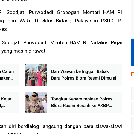
. Soedjati Purwodadi Grobogan Menteri HAM RI
g dari Wakil Direktur Bidang Pelayanan RSUD. R.
 Kes.
Soedjati Purwodadi Menteri HAM RI Natalius Pigai
 yang masih dirawat.
n Calon
Dari Wawan ke Inggal, Babak
naker
Baru Polres Blora Resmi Dimulai
 Kejari
Tongkat Kepemimpinan Polres
f,
Blora Resmi Beralih ke AKBP
ah
Inggal Widya Perdana
n diri berdialog langsung dengan para siswa-siswi