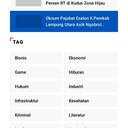
Persen RT di Kudus Zona Hijau
Oknum Pejabat Eselon II Pemkab
Lampung Utara Asik Ngobrol
Dengan Teman Kencan Wanitanya
di Dalam Mobil Dinas
TAG
Bisnis
Ekonomi
Game
Hiburan
Hukum
Industri
Infrastruktur
Kesehatan
Kriminal
Literatur