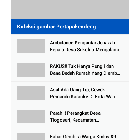
Koleksi gambar Pertapakendeng
Ambulance Pengantar Jenazah
Kepala Desa Sukolilo Mengalami
Kecelakaan Dikabarkan Satu Lagi
Meninggal Dunia
RAKUS!! Tak Hanya Pungli dan
Dana Bedah Rumah Yang Diembat,
, Perangkat Desa Tlogosari,
Tlogowungu, di Duga
Asal Ada Uang Tip, Cewek
Selewengkan Bantuan Mushola
Pemandu Karaoke Di Kota Wali
Bersedia Bugil
Parah !! Perangkat Desa
Tlogosari, Kecamatan
Tlogowungu, Embat Dana Bedah
Rumah dari BAZNAS
Kabar Gembira Warga Kudus 89