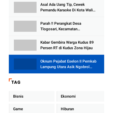
Tlogowungu, di Duga
Asal Ada Uang Tip, Cewek
Selewengkan Bantuan Mushola
Pemandu Karaoke Di Kota Wali
Bersedia Bugil
Parah !! Perangkat Desa
Tlogosari, Kecamatan
Tlogowungu, Embat Dana Bedah
Rumah dari BAZNAS
Kabar Gembira Warga Kudus 89
Persen RT di Kudus Zona Hijau
Oknum Pejabat Eselon II Pemkab
Lampung Utara Asik Ngobrol
Dengan Teman Kencan Wanitanya
di Dalam Mobil Dinas
TAG
Bisnis
Ekonomi
Game
Hiburan