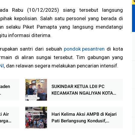
 pada Rabu (10/12/2025) siang tersebut langsung
ihak kepolisian. Salah satu personel yang berada di
kun selaku Piket Pamapta yang langsung mendatangi
itu informasi diterima.
erupakan santri dari sebuah
pondok pesantren
di kota
main di aliran sungai tersebut. Tim gabungan yang
NI
, dan relawan segera melakukan pencarian intensif.
Raden
SUKINDAR KETUA LDII PC
KECAMATAN NGALIYAN KOTA
singan
SEMARANG DISTRIBUSIKAN
MAJALAH NUANSA KE APARAT
TIGA PILAR
i Air
Hari Kelima Aksi AMPB di Kejari
arga
Pati Berlangsung Kondusif,
Massa Sampaikan Sejumlah
Tuntutan