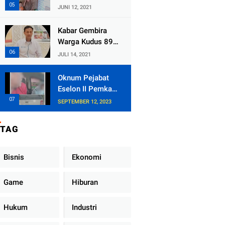
Kecamatan
JUNI 12, 2021
Tlogowungu,
Embat Dana Bedah
Kabar Gembira
Rumah dari
Warga Kudus 89
BAZNAS
Persen RT di
JULI 14, 2021
Kudus Zona Hijau
Oknum Pejabat
Eselon II Pemkab
Lampung Utara
SEPTEMBER 12, 2023
Asik Ngobrol
Dengan Teman
TAG
Kencan Wanitanya
di Dalam Mobil
Dinas
Bisnis
Ekonomi
Game
Hiburan
Hukum
Industri