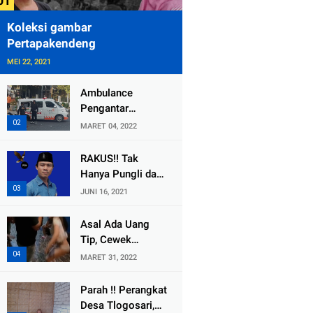
Koleksi gambar
Pertapakendeng
MEI 22, 2021
Ambulance
Pengantar
Jenazah Kepala
MARET 04, 2022
Desa Sukolilo
Mengalami
RAKUS!! Tak
Kecelakaan
Hanya Pungli dan
Dikabarkan Satu
Dana Bedah
JUNI 16, 2021
Lagi Meninggal
Rumah Yang
Dunia
Diembat, ,
Asal Ada Uang
Perangkat Desa
Tip, Cewek
Tlogosari,
Pemandu Karaoke
MARET 31, 2022
Tlogowungu, di
Di Kota Wali
Duga
Bersedia Bugil
Parah !! Perangkat
Selewengkan
Desa Tlogosari,
Bantuan Mushola