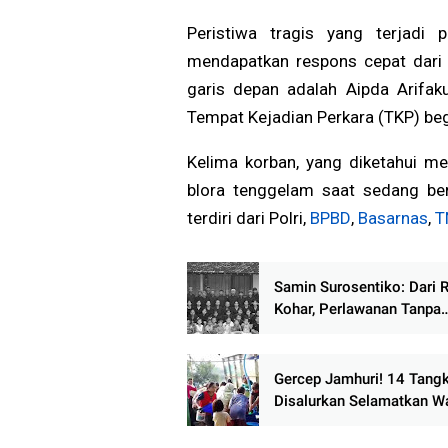
Peristiwa tragis yang terjadi
mendapatkan respons cepat dari p
garis depan adalah Aipda Arifa
Tempat Kejadian Perkara (TKP) beg
Kelima korban, yang diketahui m
blora tenggelam saat sedang ber
terdiri dari Polri,
BPBD
,
Basarnas
,
T
Samin Surosentiko: Dari 
Kohar, Perlawanan Tanpa
Kekerasan, hingga Penga
di Sawahlunto
Gercep Jamhuri! 14 Tangk
Disalurkan Selamatkan W
Buloh dari Krisis Air