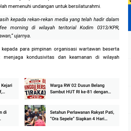
elah memenuhi undangan untuk bersilaturahmi.
sih kepada rekan-rekan media yang telah hadir dalam
fee morning di wilayah teritorial Kodim 0313/KPR,
wan,” ujarnya.
 kepada para pimpinan organisasi wartawan beserta
t menjaga kondusivitas dan keamanan di wilayah
 Kejari
Warga RW 02 Dusun Belang
f,
Sambut HUT RI ke-81 dengan
ah
Minggu Bersih dan Malam
Tirakat
n di
Setahun Perlawanan Rakyat Pati,
“Ora Sepele” Siapkan 4 Hari
ak
Gerakan: Dari Sidang Korupsi