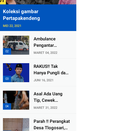
Koleksi gambar
Pertapakendeng
MEI 22, 2021
Ambulance
Pengantar
Jenazah Kepala
MARET 04, 2022
Desa Sukolilo
Mengalami
RAKUS!! Tak
Kecelakaan
Hanya Pungli dan
Dikabarkan Satu
Dana Bedah
JUNI 16, 2021
Lagi Meninggal
Rumah Yang
Dunia
Diembat, ,
Asal Ada Uang
Perangkat Desa
Tip, Cewek
Tlogosari,
Pemandu Karaoke
MARET 31, 2022
Tlogowungu, di
Di Kota Wali
Duga
Bersedia Bugil
Parah !! Perangkat
Selewengkan
Desa Tlogosari,
Bantuan Mushola