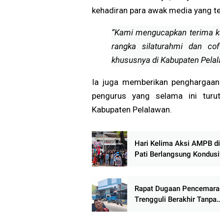
kehadiran para awak media yang t
“Kami mengucapkan terima ka
rangka silaturahmi dan cof
khususnya di Kabupaten Pelala
Ia juga memberikan penghargaan
pengurus yang selama ini turu
Kabupaten Pelalawan.
Hari Kelima Aksi AMPB di
Pati Berlangsung Kondusi
Massa Sampaikan Sejuml
Tuntutan
Rapat Dugaan Pencemara
Trengguli Berakhir Tanpa
Kesepakatan, Warga Des