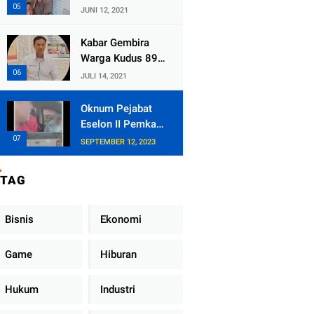
Kecamatan
JUNI 12, 2021
Tlogowungu,
Embat Dana Bedah
Kabar Gembira
Rumah dari
Warga Kudus 89
BAZNAS
Persen RT di
JULI 14, 2021
Kudus Zona Hijau
Oknum Pejabat
Eselon II Pemkab
Lampung Utara
SEPTEMBER 12, 2023
Asik Ngobrol
Dengan Teman
TAG
Kencan Wanitanya
di Dalam Mobil
Dinas
Bisnis
Ekonomi
Game
Hiburan
Hukum
Industri