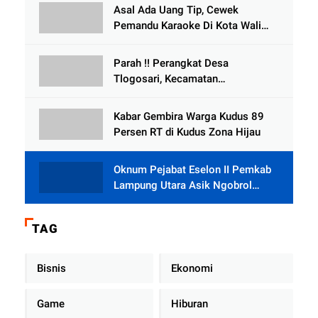
Tlogowungu, di Duga
Asal Ada Uang Tip, Cewek
Selewengkan Bantuan Mushola
Pemandu Karaoke Di Kota Wali
Bersedia Bugil
Parah !! Perangkat Desa
Tlogosari, Kecamatan
Tlogowungu, Embat Dana Bedah
Rumah dari BAZNAS
Kabar Gembira Warga Kudus 89
Persen RT di Kudus Zona Hijau
Oknum Pejabat Eselon II Pemkab
Lampung Utara Asik Ngobrol
Dengan Teman Kencan Wanitanya
di Dalam Mobil Dinas
TAG
Bisnis
Ekonomi
Game
Hiburan