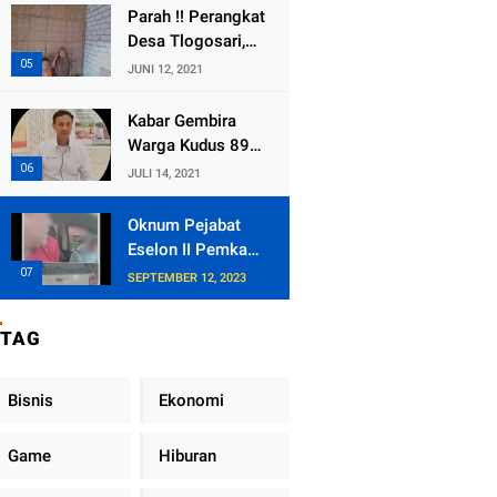
Duga
Bersedia Bugil
Parah !! Perangkat
Selewengkan
Desa Tlogosari,
Bantuan Mushola
Kecamatan
JUNI 12, 2021
Tlogowungu,
Embat Dana Bedah
Kabar Gembira
Rumah dari
Warga Kudus 89
BAZNAS
Persen RT di
JULI 14, 2021
Kudus Zona Hijau
Oknum Pejabat
Eselon II Pemkab
Lampung Utara
SEPTEMBER 12, 2023
Asik Ngobrol
Dengan Teman
TAG
Kencan Wanitanya
di Dalam Mobil
Dinas
Bisnis
Ekonomi
Game
Hiburan