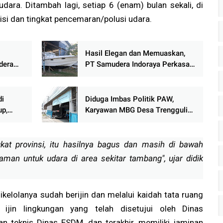
udara. Ditambah lagi, setiap 6 (enam) bulan sekali, di
misi dan tingkat pencemaran/polusi udara.
Hasil Elegan dan Memuaskan,
dera
PT Samudera Indoraya Perkasa
Rampungkan Repair Kapal
n
Pancing dalam Dua Pekan
di
Diduga Imbas Politik PAW,
up,
Karyawan MBG Desa Trengguli
n
Mengaku Kehilangan Pekerjaan
gkat provinsi, itu hasilnya bagus dan masih di bawah
aman untuk udara di area sekitar tambang", ujar didik
kelolanya sudah berijin dan melalui kaidah tata ruang
ijin lingkungan yang telah disetujui oleh Dinas
n teknis Dinas ESDM, dan terakhir, memiliki jaminan