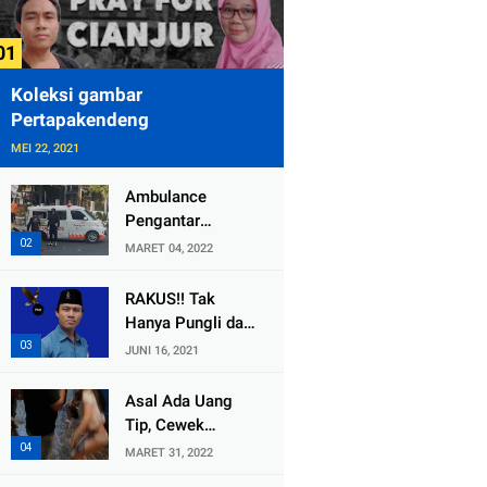
Koleksi gambar
Pertapakendeng
MEI 22, 2021
Ambulance
Pengantar
Jenazah Kepala
MARET 04, 2022
Desa Sukolilo
Mengalami
RAKUS!! Tak
Kecelakaan
Hanya Pungli dan
Dikabarkan Satu
Dana Bedah
JUNI 16, 2021
Lagi Meninggal
Rumah Yang
Dunia
Diembat, ,
Asal Ada Uang
Perangkat Desa
Tip, Cewek
Tlogosari,
Pemandu Karaoke
MARET 31, 2022
Tlogowungu, di
Di Kota Wali