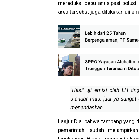
mereduksi debu antisipasi polusi 
area tersebut juga dilakukan uji e
Lebih dari 25 Tahun
Berpengalaman, PT Samu
Indoraya Perkasa Ahlinya
Pembuatan Kapal FRP da
Aluminium
SPPG Yayasan Alchalimi 
Trengguli Terancam Ditut
Warga Tuntut Penghentia
Operasional Sementara
"Hasil uji emisi oleh LH tin
standar mas, jadi ya sangat 
menandaskan.
Lanjut Dia, bahwa tambang yang di
pemerintah, sudah melampirkan 
Lingkungan Hidup, memenuhi kajia