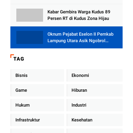
Tlogowungu, Embat Dana Bedah
Rumah dari BAZNAS
Kabar Gembira Warga Kudus 89
Persen RT di Kudus Zona Hijau
Oknum Pejabat Eselon II Pemkab
Lampung Utara Asik Ngobrol
Dengan Teman Kencan Wanitanya
di Dalam Mobil Dinas
TAG
Bisnis
Ekonomi
Game
Hiburan
Hukum
Industri
Infrastruktur
Kesehatan