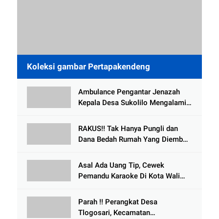
Koleksi gambar Pertapakendeng
Ambulance Pengantar Jenazah
Kepala Desa Sukolilo Mengalami
Kecelakaan Dikabarkan Satu Lagi
Meninggal Dunia
RAKUS!! Tak Hanya Pungli dan
Dana Bedah Rumah Yang Diembat,
, Perangkat Desa Tlogosari,
Tlogowungu, di Duga
Asal Ada Uang Tip, Cewek
Selewengkan Bantuan Mushola
Pemandu Karaoke Di Kota Wali
Bersedia Bugil
Parah !! Perangkat Desa
Tlogosari, Kecamatan