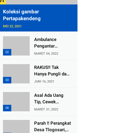
Koleksi gambar
Pertapakendeng
MEI 22, 2021
Ambulance
Pengantar
Jenazah Kepala
MARET 04, 2022
Desa Sukolilo
Mengalami
RAKUS!! Tak
Kecelakaan
Hanya Pungli dan
Dikabarkan Satu
Dana Bedah
JUNI 16, 2021
Lagi Meninggal
Rumah Yang
Dunia
Diembat, ,
Asal Ada Uang
Perangkat Desa
Tip, Cewek
Tlogosari,
Pemandu Karaoke
MARET 31, 2022
Tlogowungu, di
Di Kota Wali
Duga
Bersedia Bugil
Parah !! Perangkat
Selewengkan
Desa Tlogosari,
Bantuan Mushola