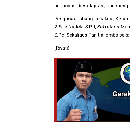
berinovasi, beradaptasi, dan men
Pengurus Cabang Lebaksiu, Ketua S
2 Srie Nurlela S.P.d, Sekretaris 
S.P.d, Sekaligus Panitia lomba s
(Riyati)