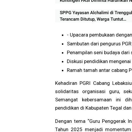
Kontingen FASI Diminta Harumkan 
Daerah
SPPG Yayasan Alchalimi di Trenggul
Terancam Ditutup, Warga Tuntut
Penghentian Operasional Sementara
- Upacara pembukaan denga
Sambutan dari pengurus PGR
Penampilan seni budaya dari
Diskusi pendidikan mengenai 
Ramah tamah antar cabang P
Kehadiran PGRI Cabang Lebaksi
solidaritas organisasi guru, se
Semangat kebersamaan ini dih
pendidikan di Kabupaten Tegal d
Dengan tema “Guru Penggerak In
Tahun 2025 menjadi momentum re