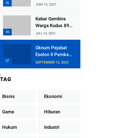
Kecamatan
JUNI 12, 2021
Tlogowungu,
Embat Dana Bedah
Kabar Gembira
Rumah dari
Warga Kudus 89
BAZNAS
Persen RT di
JULI 14, 2021
Kudus Zona Hijau
Oknum Pejabat
Eselon II Pemkab
Lampung Utara
SEPTEMBER 12, 2023
Asik Ngobrol
Dengan Teman
TAG
Kencan Wanitanya
di Dalam Mobil
Dinas
Bisnis
Ekonomi
Game
Hiburan
Hukum
Industri