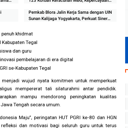
Nama
123 Korban Keracunan MBG, Kepercayaan
Publik Tercederai
i
‎Pemkab Blora Jalin Kerja Sama dengan UIN
Sunan Kalijaga Yogyakarta, Perkuat Sinergi
Pengembangan Daerah
n penuh khidmat
I Kabupaten Tegal
 siswa dan guru
inovasi pembelajaran di era digital
GRI se-Kabupaten Tegal
u menjadi wujud nyata komitmen untuk memperkuat
kaligus mempererat tali silaturahmi antar pendidik.
arapkan mampu mendorong peningkatan kualitas
an Jawa Tengah secara umum.
donesia Maju”, peringatan HUT PGRI ke-80 dan HGN
fleksi dan motivasi bagi seluruh guru untuk terus