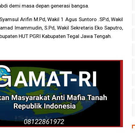
gabdi demi masa depan generasi bangsa.
yamsul Arifin M.Pd, Wakil 1 Agus Suntoro .SP.d, Wakil
Muhamad Imammudin, S.Pd, Wakil Sekretaris Eko Saputro,
ekabupaten HUT PGRI Kabupaten Tegal Jawa Tengah.