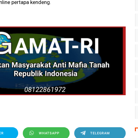
line pertapa kendeng.
ER
WHATSAPP
TELEGRAM