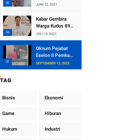
Kecamatan
JUNI 12, 2021
Tlogowungu,
Embat Dana Bedah
Kabar Gembira
Rumah dari
Warga Kudus 89
BAZNAS
Persen RT di
JULI 14, 2021
Kudus Zona Hijau
Oknum Pejabat
Eselon II Pemkab
Lampung Utara
SEPTEMBER 12, 2023
Asik Ngobrol
Dengan Teman
TAG
Kencan Wanitanya
di Dalam Mobil
Dinas
Bisnis
Ekonomi
Game
Hiburan
Hukum
Industri