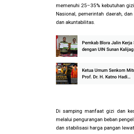
memenuhi 25–35% kebutuhan gizi h
Nasional, pemerintah daerah, dan
dan akuntabilitas.
‎Pemkab Blora Jalin Kerj
dengan UIN Sunan Kalijag
Yogyakarta, Perkuat Siner
Pengembangan Daerah
Ketua Umum Senkom Mitr
Prof. Dr. H. Katno Hadi
Dikukuhkan sebagai Guru
ASEAN University Internat
Malaysia
Di samping manfaat gizi dan ke
melalui pengurangan beban pengelu
dan stabilisasi harga pangan lewa