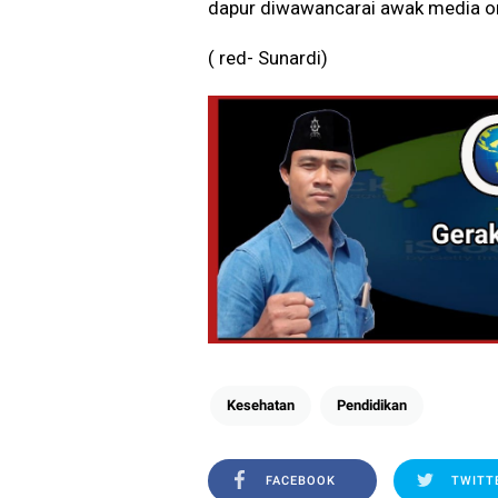
dapur diwawancarai awak media on
( red- Sunardi)
Kesehatan
Pendidikan
FACEBOOK
TWITT