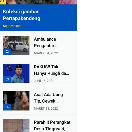
Koleksi gambar
Pertapakendeng
MEI 22, 2021
Ambulance
Pengantar
Jenazah Kepala
MARET 04, 2022
Desa Sukolilo
Mengalami
RAKUS!! Tak
Kecelakaan
Hanya Pungli dan
Dikabarkan Satu
Dana Bedah
JUNI 16, 2021
Lagi Meninggal
Rumah Yang
Dunia
Diembat, ,
Asal Ada Uang
Perangkat Desa
Tip, Cewek
Tlogosari,
Pemandu Karaoke
MARET 31, 2022
Tlogowungu, di
Di Kota Wali
Duga
Bersedia Bugil
Parah !! Perangkat
Selewengkan
Desa Tlogosari,
Bantuan Mushola