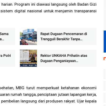
arian. Program ini diawasi langsung oleh Badan Gizi
 sistem digital nasional untuk menjamin transparansi
a Sama
Rapat Dugaan Pencemaran di
a
Trengguli Berakhir Tanpa
gi
Kesepakatan, Warga Desak
Pemerintah Segera Bertindak
a Polri
Rektor UNKAHA Prihatin atas
Dugaan Penganiayaan
 Besar
Mahasiswanya, Tegaskan
ional
Dukungan pada Penegakan
Hukum yang Profesional
sehatan, MBG turut memperkuat ketahanan ekonomi
aran rumah tangga, penciptaan jutaan lapangan kerja,
t pembelian langsung dari produsen rakyat. Ujar kepala