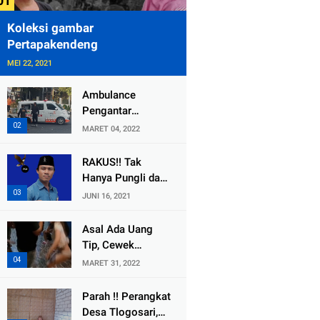
Koleksi gambar
Pertapakendeng
MEI 22, 2021
Ambulance
Pengantar
Jenazah Kepala
MARET 04, 2022
Desa Sukolilo
Mengalami
RAKUS!! Tak
Kecelakaan
Hanya Pungli dan
Dikabarkan Satu
Dana Bedah
JUNI 16, 2021
Lagi Meninggal
Rumah Yang
Dunia
Diembat, ,
Asal Ada Uang
Perangkat Desa
Tip, Cewek
Tlogosari,
Pemandu Karaoke
MARET 31, 2022
Tlogowungu, di
Di Kota Wali
Duga
Bersedia Bugil
Parah !! Perangkat
Selewengkan
Desa Tlogosari,
Bantuan Mushola