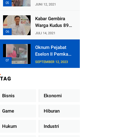
Kecamatan
JUNI 12, 2021
Tlogowungu,
Embat Dana Bedah
Kabar Gembira
Rumah dari
Warga Kudus 89
BAZNAS
Persen RT di
JULI 14, 2021
Kudus Zona Hijau
Oknum Pejabat
Eselon II Pemkab
Lampung Utara
SEPTEMBER 12, 2023
Asik Ngobrol
Dengan Teman
TAG
Kencan Wanitanya
di Dalam Mobil
Dinas
Bisnis
Ekonomi
Game
Hiburan
Hukum
Industri