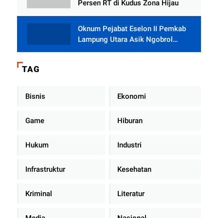
Persen RT di Kudus Zona Hijau
Oknum Pejabat Eselon II Pemkab
Lampung Utara Asik Ngobrol
Dengan Teman Kencan Wanitanya
di Dalam Mobil Dinas
TAG
Bisnis
Ekonomi
Game
Hiburan
Hukum
Industri
Infrastruktur
Kesehatan
Kriminal
Literatur
Media
Nasional