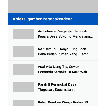
Koleksi gambar Pertapakendeng
Ambulance Pengantar Jenazah
Kepala Desa Sukolilo Mengalami
Kecelakaan Dikabarkan Satu Lagi
Meninggal Dunia
RAKUS!! Tak Hanya Pungli dan
Dana Bedah Rumah Yang Diembat,
, Perangkat Desa Tlogosari,
Tlogowungu, di Duga
Asal Ada Uang Tip, Cewek
Selewengkan Bantuan Mushola
Pemandu Karaoke Di Kota Wali
Bersedia Bugil
Parah !! Perangkat Desa
Tlogosari, Kecamatan
Tlogowungu, Embat Dana Bedah
Rumah dari BAZNAS
Kabar Gembira Warga Kudus 89