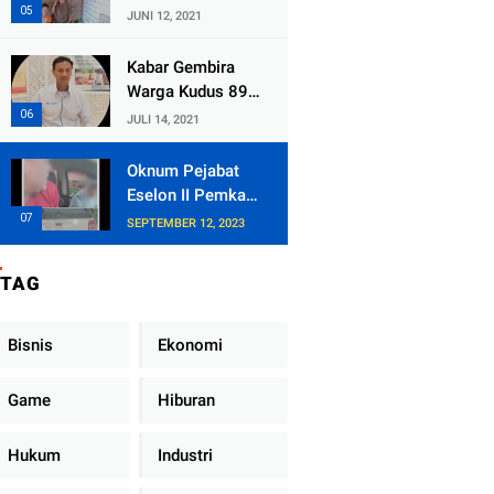
Kecamatan
JUNI 12, 2021
Tlogowungu,
Embat Dana Bedah
Kabar Gembira
Rumah dari
Warga Kudus 89
BAZNAS
Persen RT di
JULI 14, 2021
Kudus Zona Hijau
Oknum Pejabat
Eselon II Pemkab
Lampung Utara
SEPTEMBER 12, 2023
Asik Ngobrol
Dengan Teman
TAG
Kencan Wanitanya
di Dalam Mobil
Dinas
Bisnis
Ekonomi
Game
Hiburan
Hukum
Industri