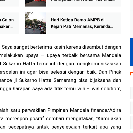
ah
Jadi Lautan Semangat
Kemerdekaan
n Calon
Hari Ketiga Demo AMPB di
naker
Kejari Pati Memanas, Keranda
Dibakar hingga Telur Busuk
Dilempar, Massa Ancam Aksi
Berlanjut
 Saya sangat berterima kasih karena disambut dengan
i melakukan upaya – upaya terbaik bersama Mandala
Jl Sukarno Hatta tersebut dengan mengkomunikasikan
rsoalan ini agar bisa selesai dengan baik, Dan Pihak
inance jl Sukarno Hatta Semarang bisa bijaksana dan
ngga harapan saya ada titik temu win – win solution",
alah satu perwakilan Pimpinan Mandala finance/Adira
ta merespon positif sembari mengatakan, "Kami akan
n secepatnya untuk penyelesaian terkait apa yang