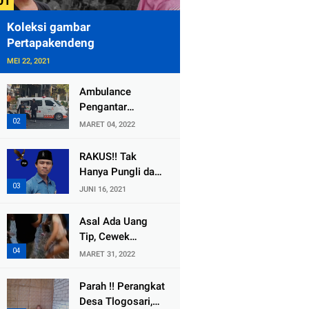
Koleksi gambar
Pertapakendeng
MEI 22, 2021
Ambulance
Pengantar
Jenazah Kepala
MARET 04, 2022
Desa Sukolilo
Mengalami
RAKUS!! Tak
Kecelakaan
Hanya Pungli dan
Dikabarkan Satu
Dana Bedah
JUNI 16, 2021
Lagi Meninggal
Rumah Yang
Dunia
Diembat, ,
Asal Ada Uang
Perangkat Desa
Tip, Cewek
Tlogosari,
Pemandu Karaoke
MARET 31, 2022
Tlogowungu, di
Di Kota Wali
Duga
Bersedia Bugil
Parah !! Perangkat
Selewengkan
Desa Tlogosari,
Bantuan Mushola