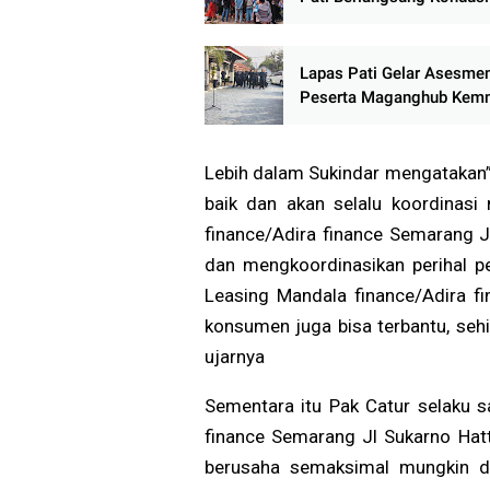
Massa Sampaikan Sejuml
Tuntutan
Lapas Pati Gelar Asesme
Peserta Maganghub Kem
2026, Siapkan SDM Muda
Berkualitas
Lebih dalam Sukindar mengatakan”
baik dan akan selalu koordinas
finance/Adira finance Semarang 
dan mengkoordinasikan perihal pe
Leasing Mandala finance/Adira f
konsumen juga bisa terbantu, sehi
ujarnya
Sementara itu Pak Catur selaku s
finance Semarang Jl Sukarno Hat
berusaha semaksimal mungkin da