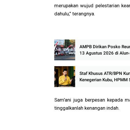
merupakan wujud pelestarian keari
dahulu,” terangnya.
AMPB Dirikan Posko Reun
13 Agustus 2026 di Alun-
Pati
Staf Khusus ATR/BPN Kun
Kenegerian Kubu, HPMM S
Lambannya Regulasi Mas
Hukum Adat di Rokan Hili
Sam'ani juga berpesan kepada ma
tinggalkanlah kenangan indah.