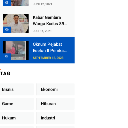
Kecamatan
JUNI 12, 2021
Tlogowungu,
Embat Dana Bedah
Kabar Gembira
Rumah dari
Warga Kudus 89
BAZNAS
Persen RT di
JULI 14, 2021
Kudus Zona Hijau
Oknum Pejabat
Eselon II Pemkab
Lampung Utara
SEPTEMBER 12, 2023
Asik Ngobrol
Dengan Teman
TAG
Kencan Wanitanya
di Dalam Mobil
Dinas
Bisnis
Ekonomi
Game
Hiburan
Hukum
Industri