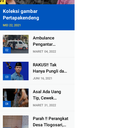
Koleksi gambar
Pertapakendeng
MEI 22, 2021
Ambulance
Pengantar
Jenazah Kepala
MARET 04, 2022
Desa Sukolilo
Mengalami
RAKUS!! Tak
Kecelakaan
Hanya Pungli dan
Dikabarkan Satu
Dana Bedah
JUNI 16, 2021
Lagi Meninggal
Rumah Yang
Dunia
Diembat, ,
Asal Ada Uang
Perangkat Desa
Tip, Cewek
Tlogosari,
Pemandu Karaoke
MARET 31, 2022
Tlogowungu, di
Di Kota Wali
Duga
Bersedia Bugil
Parah !! Perangkat
Selewengkan
Desa Tlogosari,
Bantuan Mushola