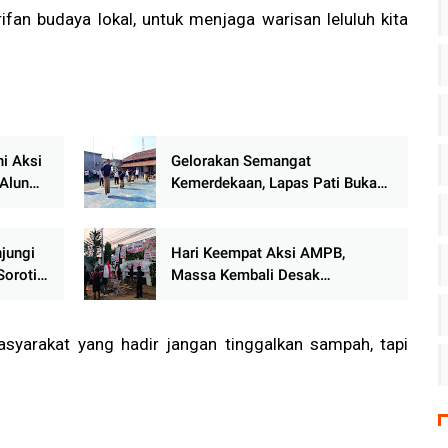
fan budaya lokal, untuk menjaga warisan leluluh kita
i Aksi
Gelorakan Semangat
Alun
Kemerdekaan, Lapas Pati Buka
Pekan Olahraga HUT ke-81 RI,
Warga Binaan Antusias Ikuti
Perlombaan
jungi
Hari Keempat Aksi AMPB,
oroti
Massa Kembali Desak
yarakat
Penuntasan Dugaan Korupsi dan
r
Reformasi Kejari Pati
syarakat yang hadir jangan tinggalkan sampah, tapi