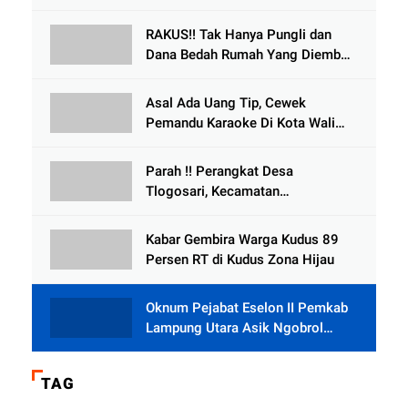
Kecelakaan Dikabarkan Satu Lagi
Meninggal Dunia
RAKUS!! Tak Hanya Pungli dan
Dana Bedah Rumah Yang Diembat,
, Perangkat Desa Tlogosari,
Tlogowungu, di Duga
Asal Ada Uang Tip, Cewek
Selewengkan Bantuan Mushola
Pemandu Karaoke Di Kota Wali
Bersedia Bugil
Parah !! Perangkat Desa
Tlogosari, Kecamatan
Tlogowungu, Embat Dana Bedah
Rumah dari BAZNAS
Kabar Gembira Warga Kudus 89
Persen RT di Kudus Zona Hijau
Oknum Pejabat Eselon II Pemkab
Lampung Utara Asik Ngobrol
Dengan Teman Kencan Wanitanya
di Dalam Mobil Dinas
TAG