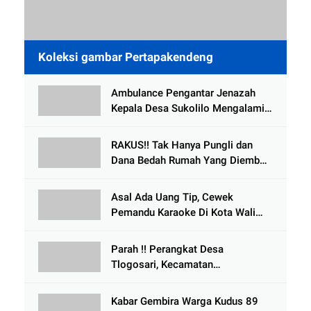
Koleksi gambar Pertapakendeng
Ambulance Pengantar Jenazah
Kepala Desa Sukolilo Mengalami
Kecelakaan Dikabarkan Satu Lagi
Meninggal Dunia
RAKUS!! Tak Hanya Pungli dan
Dana Bedah Rumah Yang Diembat,
, Perangkat Desa Tlogosari,
Tlogowungu, di Duga
Asal Ada Uang Tip, Cewek
Selewengkan Bantuan Mushola
Pemandu Karaoke Di Kota Wali
Bersedia Bugil
Parah !! Perangkat Desa
Tlogosari, Kecamatan
Tlogowungu, Embat Dana Bedah
Rumah dari BAZNAS
Kabar Gembira Warga Kudus 89