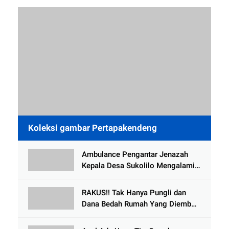
Koleksi gambar Pertapakendeng
Ambulance Pengantar Jenazah
Kepala Desa Sukolilo Mengalami
Kecelakaan Dikabarkan Satu Lagi
Meninggal Dunia
RAKUS!! Tak Hanya Pungli dan
Dana Bedah Rumah Yang Diembat,
, Perangkat Desa Tlogosari,
Tlogowungu, di Duga