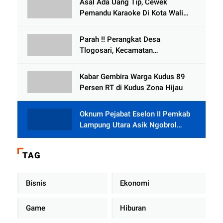
Asal Ada Uang Tip, Cewek
Selewengkan Bantuan Mushola
Pemandu Karaoke Di Kota Wali
Bersedia Bugil
Parah !! Perangkat Desa
Tlogosari, Kecamatan
Tlogowungu, Embat Dana Bedah
Rumah dari BAZNAS
Kabar Gembira Warga Kudus 89
Persen RT di Kudus Zona Hijau
Oknum Pejabat Eselon II Pemkab
Lampung Utara Asik Ngobrol
Dengan Teman Kencan Wanitanya
di Dalam Mobil Dinas
TAG
Bisnis
Ekonomi
Game
Hiburan