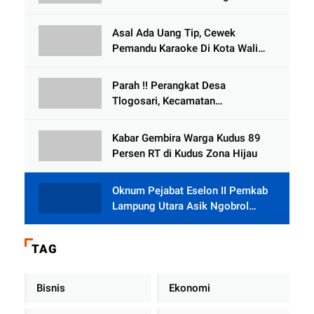
, Perangkat Desa Tlogosari,
Tlogowungu, di Duga
Asal Ada Uang Tip, Cewek
Selewengkan Bantuan Mushola
Pemandu Karaoke Di Kota Wali
Bersedia Bugil
Parah !! Perangkat Desa
Tlogosari, Kecamatan
Tlogowungu, Embat Dana Bedah
Rumah dari BAZNAS
Kabar Gembira Warga Kudus 89
Persen RT di Kudus Zona Hijau
Oknum Pejabat Eselon II Pemkab
Lampung Utara Asik Ngobrol
Dengan Teman Kencan Wanitanya
di Dalam Mobil Dinas
TAG
Bisnis
Ekonomi