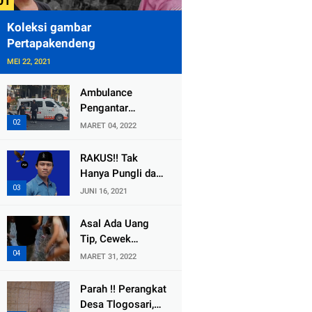
Koleksi gambar
Pertapakendeng
MEI 22, 2021
Ambulance
Pengantar
Jenazah Kepala
MARET 04, 2022
Desa Sukolilo
Mengalami
RAKUS!! Tak
Kecelakaan
Hanya Pungli dan
Dikabarkan Satu
Dana Bedah
JUNI 16, 2021
Lagi Meninggal
Rumah Yang
Dunia
Diembat, ,
Asal Ada Uang
Perangkat Desa
Tip, Cewek
Tlogosari,
Pemandu Karaoke
MARET 31, 2022
Tlogowungu, di
Di Kota Wali
Duga
Bersedia Bugil
Parah !! Perangkat
Selewengkan
Desa Tlogosari,
Bantuan Mushola