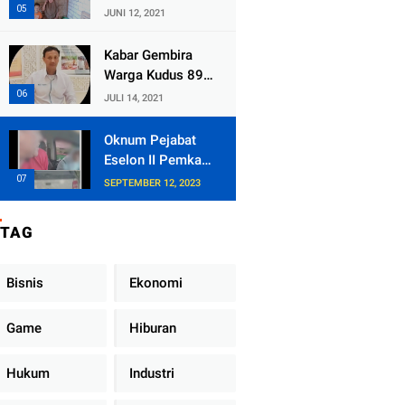
Kecamatan
JUNI 12, 2021
Tlogowungu,
Embat Dana Bedah
Kabar Gembira
Rumah dari
Warga Kudus 89
BAZNAS
Persen RT di
JULI 14, 2021
Kudus Zona Hijau
Oknum Pejabat
Eselon II Pemkab
Lampung Utara
SEPTEMBER 12, 2023
Asik Ngobrol
Dengan Teman
TAG
Kencan Wanitanya
di Dalam Mobil
Dinas
Bisnis
Ekonomi
Game
Hiburan
Hukum
Industri