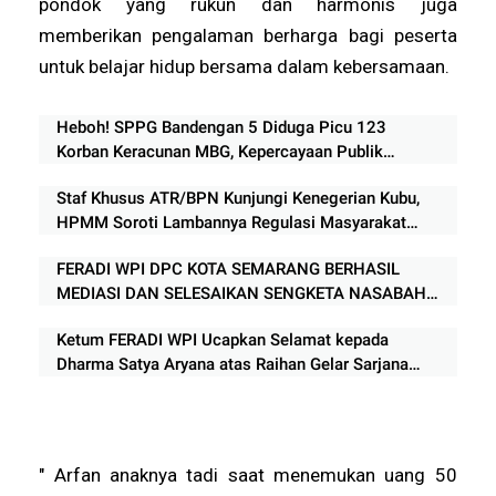
pondok yang rukun dan harmonis juga
memberikan pengalaman berharga bagi peserta
untuk belajar hidup bersama dalam kebersamaan.
Heboh! SPPG Bandengan 5 Diduga Picu 123
Korban Keracunan MBG, Kepercayaan Publik
Tercederai
Staf Khusus ATR/BPN Kunjungi Kenegerian Kubu,
HPMM Soroti Lambannya Regulasi Masyarakat
Hukum Adat di Rokan Hilir
FERADI WPI DPC KOTA SEMARANG BERHASIL
MEDIASI DAN SELESAIKAN SENGKETA NASABAH
DENGAN BPR SETIA KARIB ABADI
Ketum FERADI WPI Ucapkan Selamat kepada
Dharma Satya Aryana atas Raihan Gelar Sarjana
Biologi Universitas Diponegoro
" Arfan anaknya tadi saat menemukan uang 50