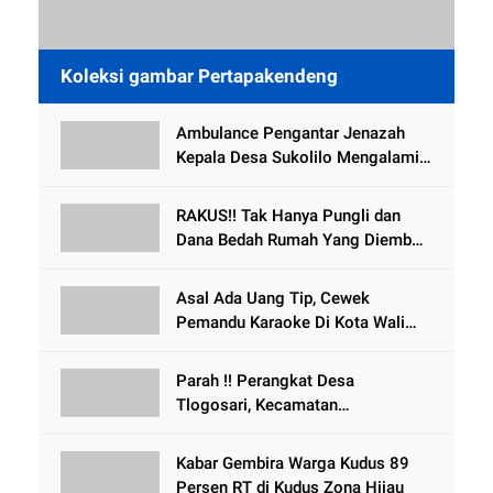
Koleksi gambar Pertapakendeng
Ambulance Pengantar Jenazah
Kepala Desa Sukolilo Mengalami
Kecelakaan Dikabarkan Satu Lagi
Meninggal Dunia
RAKUS!! Tak Hanya Pungli dan
Dana Bedah Rumah Yang Diembat,
, Perangkat Desa Tlogosari,
Tlogowungu, di Duga
Asal Ada Uang Tip, Cewek
Selewengkan Bantuan Mushola
Pemandu Karaoke Di Kota Wali
Bersedia Bugil
Parah !! Perangkat Desa
Tlogosari, Kecamatan
Tlogowungu, Embat Dana Bedah
Rumah dari BAZNAS
Kabar Gembira Warga Kudus 89
Persen RT di Kudus Zona Hijau