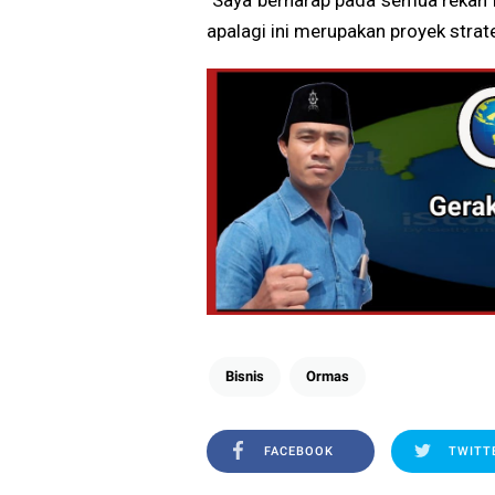
"Saya berharap pada semua rekan 
apalagi ini merupakan proyek strat
Bisnis
Ormas
FACEBOOK
TWITT