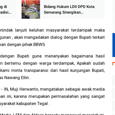
an
Peserta Plasma
g di
Bidang Hukum LDII DPD Kota
adisi
Semarang Sinergikan
erang
Pelaksanaan Sholat Jumat
Siswa SMP Negeri 18 Semarang
enindak lanjuti keluhan masyarakat terdampak maka
unan , akan mengadakan dialog dengan Bupati terkait
ukan dengan pihak BBWS.
i dengan Bupati guna menanyakan bagaimana hasil
an bertemu dengan warga terdampak, Apakah sudah
kami minta transparansi dari hasil kunjungan Bupati,
s Nawang Ellin..
 - IN, Muji Herwanto, mengatakan sebagai awak media
an ini, karena merupakan permasalahan yang sangat
arakat kabupaten Tegal .