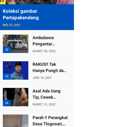
Koleksi gambar
Pertapakendeng
MEI 22, 2021
Ambulance
Pengantar
Jenazah Kepala
MARET 04, 2022
Desa Sukolilo
Mengalami
RAKUS!! Tak
Kecelakaan
Hanya Pungli dan
Dikabarkan Satu
Dana Bedah
JUNI 16, 2021
Lagi Meninggal
Rumah Yang
Dunia
Diembat, ,
Asal Ada Uang
Perangkat Desa
Tip, Cewek
Tlogosari,
Pemandu Karaoke
MARET 31, 2022
Tlogowungu, di
Di Kota Wali
Duga
Bersedia Bugil
Parah !! Perangkat
Selewengkan
Desa Tlogosari,
Bantuan Mushola