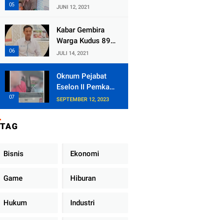
Kecamatan
JUNI 12, 2021
Tlogowungu,
Embat Dana Bedah
Kabar Gembira
Rumah dari
Warga Kudus 89
BAZNAS
Persen RT di
JULI 14, 2021
Kudus Zona Hijau
Oknum Pejabat
Eselon II Pemkab
Lampung Utara
SEPTEMBER 12, 2023
Asik Ngobrol
Dengan Teman
TAG
Kencan Wanitanya
di Dalam Mobil
Dinas
Bisnis
Ekonomi
Game
Hiburan
Hukum
Industri