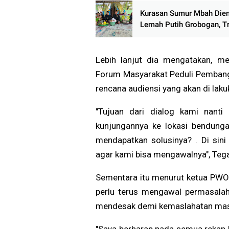
Menunggu Bukti Perubah
Kurasan Sumur Mbah Dien
Lemah Putih Grobogan, Tr
Tiga Tahunan Diwarnai P
Lumpur
Lebih lanjut dia mengatakan, m
Forum Masyarakat Peduli Pembang
rencana audiensi yang akan di lak
"Tujuan dari dialog kami nant
kunjungannya ke lokasi bendung
mendapatkan solusinya? . Di sini 
agar kami bisa mengawalnya", Tega
Sementara itu menurut ketua PWO
perlu terus mengawal permasalah
mendesak demi kemaslahatan masy