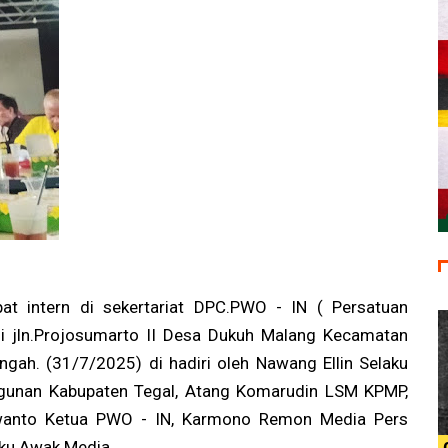
at intern di sekertariat DPC.PWO - IN ( Persatuan
i jln.Projosumarto II Desa Dukuh Malang Kecamatan
ngah. (31/7/2025) di hadiri oleh Nawang Ellin Selaku
gunan Kabupaten Tegal, Atang Komarudin LSM KPMP,
rwanto Ketua PWO - IN, Karmono Remon Media Pers
ku Awak Media.