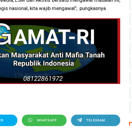
Media, LSM dan Aktivis bersatu mengawal masalah ini,
egis nasional, kita wajib mengawal", pungkasnya
ER
WHATSAPP
TELEGRAM