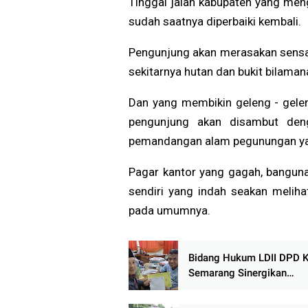
Tinggal jalan kabupaten yang m
sudah saatnya diperbaiki kembali.
Pengunjung akan merasakan sensa
sekitarnya hutan dan bukit bilama
Dan yang membikin geleng - gele
pengunjung akan disambut den
pemandangan alam pegunungan yan
Pagar kantor yang gagah, bangun
sendiri yang indah seakan melih
pada umumnya.
Bidang Hukum LDII DPD 
Semarang Sinergikan
Pelaksanaan Sholat Juma
Siswa SMP Negeri 18 Se