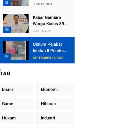
Kecamatan
JUNI 12, 2021
Tlogowungu,
Embat Dana Bedah
Kabar Gembira
Rumah dari
Warga Kudus 89
BAZNAS
Persen RT di
JULI 14, 2021
Kudus Zona Hijau
Oknum Pejabat
Eselon II Pemkab
Lampung Utara
SEPTEMBER 12, 2023
Asik Ngobrol
Dengan Teman
TAG
Kencan Wanitanya
di Dalam Mobil
Dinas
Bisnis
Ekonomi
Game
Hiburan
Hukum
Industri