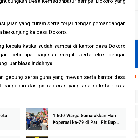
enghubungkan Desa Kemadohbatur sampai Dokoro yang
si jalan yang curam serta terjal dengan pemandangan
na berkunjung ke desa Dokoro.
ng kepala ketika sudah sampai di kantor desa Dokoro
gan beberapa bagunan megah serta elok dengan
g luar biasa indahnya.
an gedung serba guna yang mewah serta kantor desa
at bangunan dan perkantoran yang ada di kota - kota
Kota
1.500 Warga Semarakkan Hari
Koperasi ke-79 di Pati, Plt Bupati
t
Ajak Koperasi Bangkit Perkuat
marang
Ekonomi Rakyat