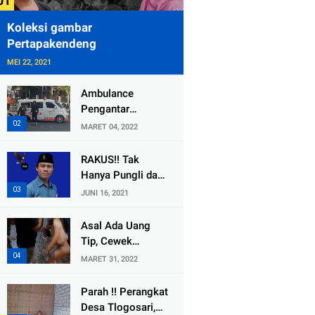
Koleksi gambar
Pertapakendeng
MEI 22, 2021
Ambulance
Pengantar
Jenazah Kepala
MARET 04, 2022
Desa Sukolilo
Mengalami
RAKUS!! Tak
Kecelakaan
Hanya Pungli dan
Dikabarkan Satu
Dana Bedah
JUNI 16, 2021
Lagi Meninggal
Rumah Yang
Dunia
Diembat, ,
Asal Ada Uang
Perangkat Desa
Tip, Cewek
Tlogosari,
Pemandu Karaoke
MARET 31, 2022
Tlogowungu, di
Di Kota Wali
Duga
Bersedia Bugil
Parah !! Perangkat
Selewengkan
Desa Tlogosari,
Bantuan Mushola