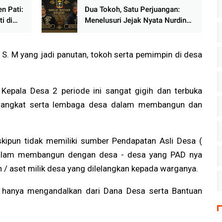
n Pati:
Dua Tokoh, Satu Perjuangan:
i di
Menelusuri Jejak Nyata Nurdin
kyat
M. Tahir dan Zuhaifi Mengawal
an
Hak Masyarakat Adat dan Tanah
Ulayat Kenegerian Kubu
, S. M yang jadi panutan, tokoh serta pemimpin di desa
Kepala Desa 2 periode ini sangat gigih dan terbuka
rangkat serta lembaga desa dalam membangun dan
ipun tidak memiliki sumber Pendapatan Asli Desa (
dalam membangun dengan desa - desa yang PAD nya
ah / aset milik desa yang dilelangkan kepada warganya.
anya mengandalkan dari Dana Desa serta Bantuan